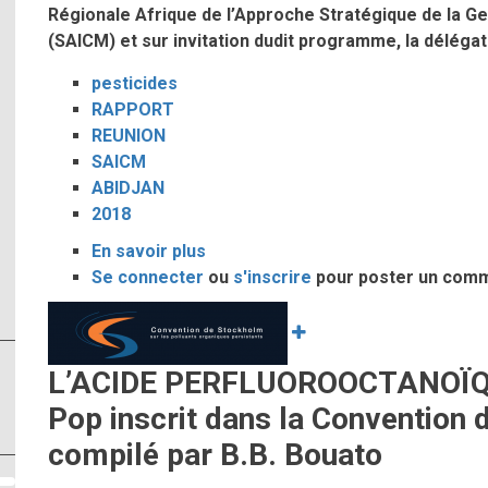
Régionale Afrique de l’Approche Stratégique de la Ge
(SAICM) et sur invitation dudit programme, la délégat
pesticides
RAPPORT
REUNION
SAICM
ABIDJAN
2018
En savoir plus
sur
Se connecter
ou
Rapport
s'inscrire
pour poster un com
de
Image
la
Réunion
L’ACIDE PERFLUOROOCTANOÏQU
régionale
Afrique
Pop inscrit dans la Convention 
de
compilé par B.B. Bouato
la
SAICM,