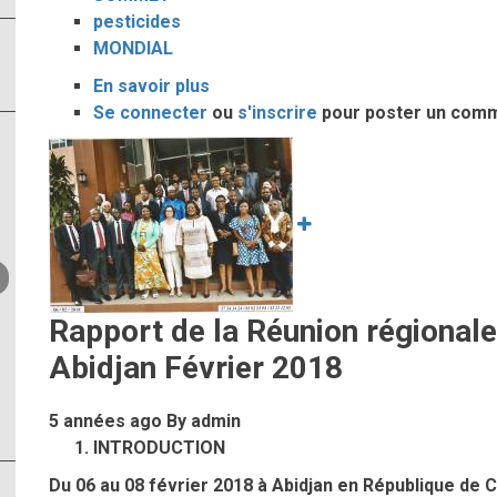
pesticides
MONDIAL
En savoir plus
sur
Se connecter
ou
3e
s'inscrire
pour poster un com
Sommet
Image
Mondial
sur
Usages
Mineurs
de
Pesticides
Rapport de la Réunion régionale
(SMUM)
Abidjan Février 2018
5 années ago
By
admin
INTRODUCTION
Du 06 au 08 février 2018 à Abidjan en République de C