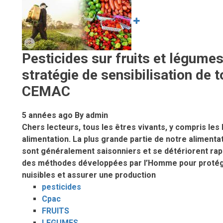
SESSION
ORDINAIRE
DU
COMITE
SAHELIEN
Pesticides sur fruits et légumes
DES
stratégie de sensibilisation de t
PESTICIDES
CEMAC
5 années ago
By
admin
Chers lecteurs, tous les êtres vivants, y compris le
alimentation. La plus grande partie de notre aliment
sont généralement saisonniers et se détériorent rapi
des méthodes développées par l’Homme pour protége
nuisibles et assurer une production
pesticides
Cpac
FRUITS
LEGUMES