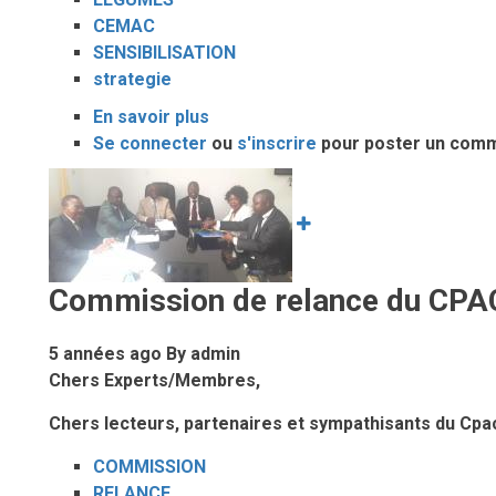
CEMAC
SENSIBILISATION
strategie
En savoir plus
sur
Se connecter
ou
Pesticides
s'inscrire
pour poster un com
sur
Image
fruits
et
légumes
:
Commission de relance du CPA
De
la
5 années ago
By
admin
nécessité
Chers Experts/Membres,
d’une
stratégie
Chers lecteurs, partenaires et sympathisants du Cpa
de
sensibilisation
COMMISSION
de
RELANCE