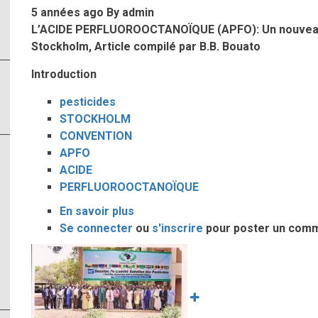
5 années ago
By
admin
Abidjan
L’ACIDE PERFLUOROOCTANOÏQUE (APFO): Un nouveau P
Février
Stockholm, Article compilé par B.B. Bouato
2018
Introduction
pesticides
STOCKHOLM
CONVENTION
APFO
ACIDE
PERFLUOROOCTANOÏQUE
En savoir plus
sur
Se connecter
ou
L’ACIDE
s'inscrire
pour poster un com
PERFLUOROOCTANOÏQUE
Image
(APFO):
Un
nouveau
Pop