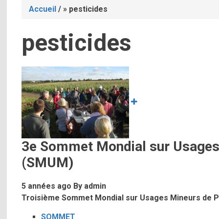
Accueil
/
pesticides
Fil
pesticides
d'Ariane
Image
3e Sommet Mondial sur Usages 
(SMUM)
5 années ago
By
admin
Troisième Sommet Mondial sur Usages Mineurs de 
SOMMET