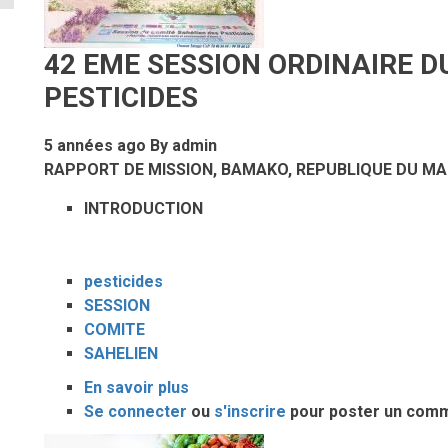
inscrit
dans
42 EME SESSION ORDINAIRE D
la
Convention
PESTICIDES
de
Stockholm,
5 années ago
By
admin
Article
RAPPORT DE MISSION,
BAMAKO, REPUBLIQUE DU MA
compilé
INTRODUCTION
par
B.B.
Bouato
pesticides
SESSION
COMITE
SAHELIEN
En savoir plus
sur
Se connecter
ou
42
s'inscrire
pour poster un com
EME
Image