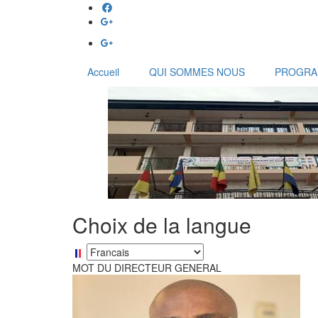
Aller
au
contenu
principal
Accueil
QUI SOMMES NOUS
PROGR
Choix de la langue
Select
your
MOT DU DIRECTEUR GENERAL
language