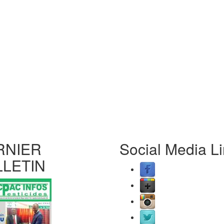
RNIER
Social Media L
LLETIN