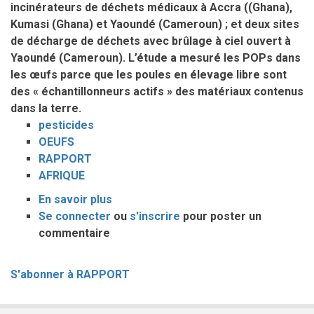
incinérateurs de déchets médicaux à Accra ((Ghana),
Kumasi (Ghana) et Yaoundé (Cameroun) ; et deux sites
de décharge de déchets avec brûlage à ciel ouvert à
Yaoundé (Cameroun). L’étude a mesuré les POPs dans
les œufs parce que les poules en élevage libre sont
des « échantillonneurs actifs » des matériaux contenus
dans la terre.
pesticides
OEUFS
RAPPORT
AFRIQUE
En savoir plus
sur
Se connecter
ou
DES
s'inscrire
pour poster un
commentaire
PESTICIDES
DANS
LES
S'abonner à RAPPORT
OEUFS
: