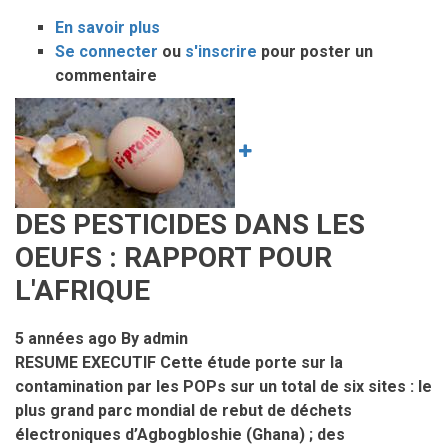
En savoir plus
sur
Se connecter
ou
Comité
s'inscrire
pour poster un
commentaire
de
pilotage
Image
et
l’Assemblée
générale
du
DES PESTICIDES DANS LES
CPI:
Synthèse
OEUFS : RAPPORT POUR
du
L'AFRIQUE
rapport
5 années ago
By
admin
RESUME EXECUTIF Cette étude porte sur la
contamination par les POPs sur un total de six sites : le
plus grand parc mondial de rebut de déchets
électroniques d’Agbogbloshie (Ghana) ; des