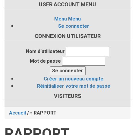
USER ACCOUNT MENU
Menu
Menu
Se connecter
CONNEXION UTILISATEUR
Nom d'utilisateur
Mot de passe
Créer un nouveau compte
Réinitialiser votre mot de passe
VISITEURS
Accueil
/
RAPPORT
Fil
RAPPORT
d'Ariane