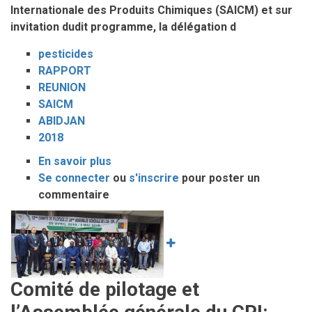
Internationale des Produits Chimiques (SAICM) et sur
invitation dudit programme, la délégation d
pesticides
RAPPORT
REUNION
SAICM
ABIDJAN
2018
En savoir plus
sur
Se connecter
ou
Rapport
s'inscrire
pour poster un
commentaire
de
la
Image
Réunion
régionale
Afrique
de
Comité de pilotage et
la
SAICM,