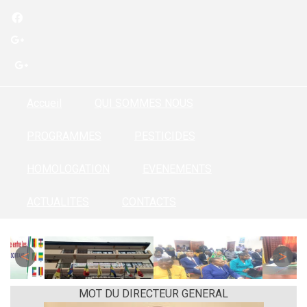
Aller
au
contenu
principal
Accueil
QUI SOMMES NOUS
PROGRAMMES
PESTICIDES
HOMOLOGATION
EVENEMENTS
ACTUALITES
CONTACTS
MOT DU DIRECTEUR GENERAL