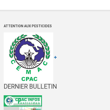
légumes
:
De
la
ATTENTION AUX PESTICIDES
nécessité
d’une
stratégie
de
sensibilisation
de
toute
la
filière
en
DERNIER BULLETIN
zone
CEMAC