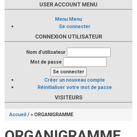
USER ACCOUNT MENU
Menu
Menu
Se connecter
CONNEXION UTILISATEUR
Nom d'utilisateur
Mot de passe
Créer un nouveau compte
Réinitialiser votre mot de passe
VISITEURS
Accueil
/
ORGANIGRAMME
Fil
ORGANIGRAMME
d'Ariane