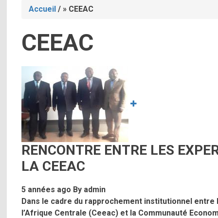
Accueil
/
CEEAC
Fil
CEEAC
d'Ariane
Image
RENCONTRE ENTRE LES EXPER
LA CEEAC
5 années ago
By
admin
Dans le cadre du rapprochement institutionnel entr
l’Afrique Centrale (Ceeac) et la Communauté Economi