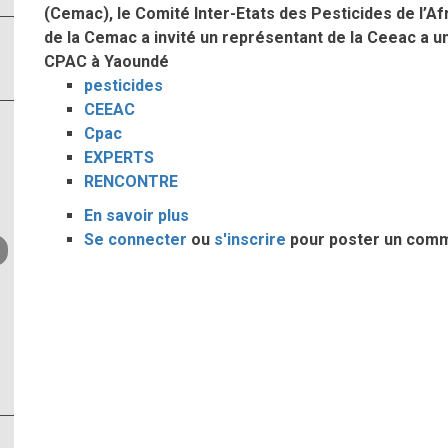
(Cemac), le Comité Inter-Etats des Pesticides de l’Afr
de la Cemac a invité un représentant de la Ceeac a u
CPAC à Yaoundé
pesticides
CEEAC
Cpac
EXPERTS
RENCONTRE
En savoir plus
sur
Se connecter
ou
RENCONTRE
s'inscrire
pour poster un com
ENTRE
LES
EXPERTS
DU
CPAC
ET
CEUX
DE