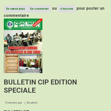
ou
pour poster un
En savoir plus
sur
Se connecter
s'inscrire
BULLETIN
commentaire
CIP
Image
N°25
BULLETIN CIP EDITION
SPECIALE
13 années ago
By
admin