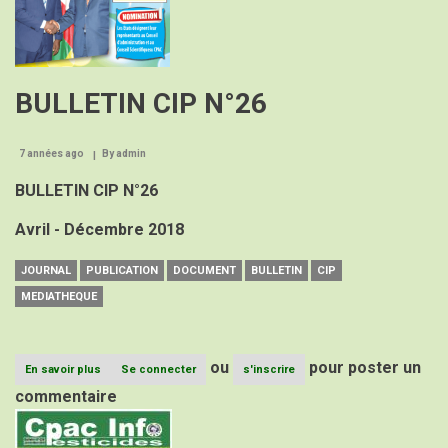
BULLETIN CIP N°26
7 années ago
By
admin
BULLETIN CIP N°26
Avril - Décembre 2018
JOURNAL
PUBLICATION
DOCUMENT
BULLETIN
CIP
MEDIATHEQUE
ou
pour poster un
En savoir plus
sur
Se connecter
s'inscrire
BULLETIN
commentaire
CIP
Image
N°26