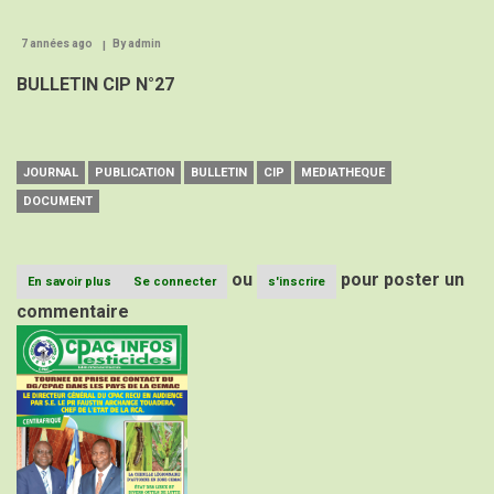
7 années ago
By
admin
BULLETIN CIP N°27
JOURNAL
PUBLICATION
BULLETIN
CIP
MEDIATHEQUE
DOCUMENT
ou
pour poster un
En savoir plus
sur
Se connecter
s'inscrire
BULLETIN
commentaire
CIP
Image
N°27