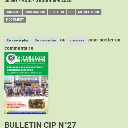
Juillet - Aout - Septembre 2020
JOURNAL
PUBLICATION
BULLETIN
CIP
MEDIATHEQUE
DOCUMENT
ou
pour poster un
En savoir plus
sur
Se connecter
s'inscrire
BULLETIN
commentaire
CIP
Image
N°28
BULLETIN CIP N°27