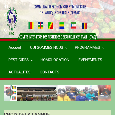
Aller
au
contenu
principal
Accueil
QUI SOMMES NOUS
PROGRAMMES
PESTICIDES
HOMOLOGATION
EVENEMENTS
ACTUALITES
CONTACTS
CHOIX DE LA LANGUE