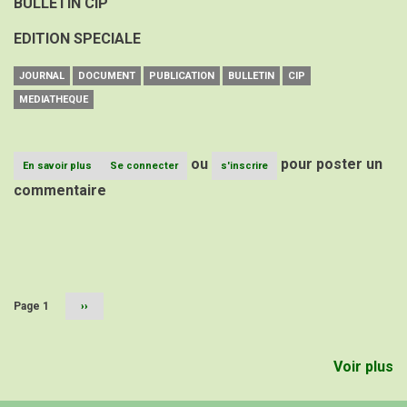
BULLETIN CIP
EDITION SPECIALE
JOURNAL
DOCUMENT
PUBLICATION
BULLETIN
CIP
MEDIATHEQUE
ou
pour poster un
En savoir plus
sur
Se connecter
s'inscrire
BULLETIN
commentaire
CIP
EDITION
SPECIALE
Pagination
Page 1
Page
››
suivante
Voir plus