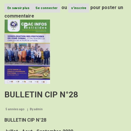
ou
pour poster un
En savoir plus
sur
Se connecter
s'inscrire
Bulletin
commentaire
CIP
Image
N°29
BULLETIN CIP N°28
5 années ago
By
admin
BULLETIN CIP N°28