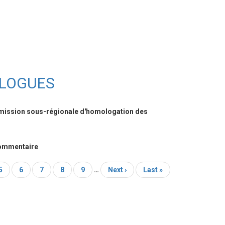
OLOGUES
sion sous-régionale d'homologation des
commentaire
Page
5
Page
6
Page
7
Page
8
Page
9
…
Page
Next ›
Dernière
Last »
courante
suivante
page