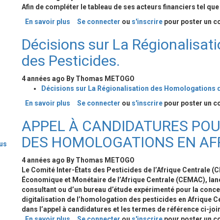
Afin
de
compléter le
tableau
de
ses acteurs
financiers
tel
qu
En savoir plus
sur
Se connecter
ou
s'inscrire
pour poster un 
AVIS
Décisions sur La Régionalisa
D’APPEL
A
des Pesticides.
MANIFESTATION
DE
4 années ago
By
Thomas METOGO
CANDIDATUTRES
Décisions sur La Régionalisation des Homologations d
POUR
LE
En savoir plus
sur
Se connecter
ou
s'inscrire
pour poster un 
RECRUTEMENT
Décisions
D’UN
APPEL À CANDIDATURES POUR
sur
CONTROLEUR
La
DES HOMOLOGATIONS EN AF
FINANCIER
Régionalisation
lus
AU
des
CPAC
4 années ago
By
Thomas METOGO
Homologations
Le Comité Inter-États des Pesticides de l’Afrique Centrale (
des
Économique et Monétaire de l’Afrique Centrale (CEMAC), lanc
Pesticides.
consultant ou d’un bureau d’étude expérimenté pour la concep
digitalisation de l’homologation des pesticides en Afrique C
dans l’appel à candidatures et les termes de référence ci-joi
En savoir plus
sur
Se connecter
ou
s'inscrire
pour poster un 