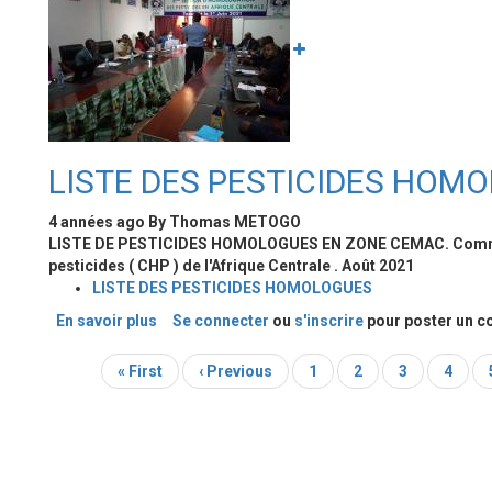
DES
PESTICIDES
EN
AFRIQUE
CENTRALE
LISTE DES PESTICIDES HOM
4 années ago
By
Thomas METOGO
LISTE DE PESTICIDES HOMOLOGUES EN ZONE CEMAC. Commis
pesticides ( CHP ) de l'Afrique Centrale . Août 2021
LISTE DES PESTICIDES HOMOLOGUES
En savoir plus
sur
Se connecter
ou
s'inscrire
pour poster un 
LISTE
DES
Première
« First
Page
‹ Previous
Page
1
Page
2
Page
3
Page
4
Pagination
PESTICIDES
page
précédente
HOMOLOGUES