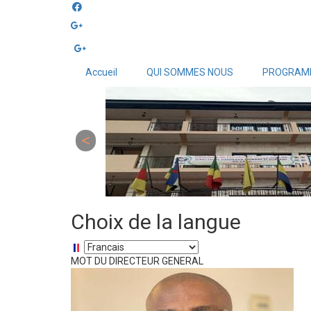
Aller
au
contenu
principal
Accueil
QUI SOMMES NOUS
PROGRAM
Choix de la langue
Select
MOT DU DIRECTEUR GENERAL
your
language