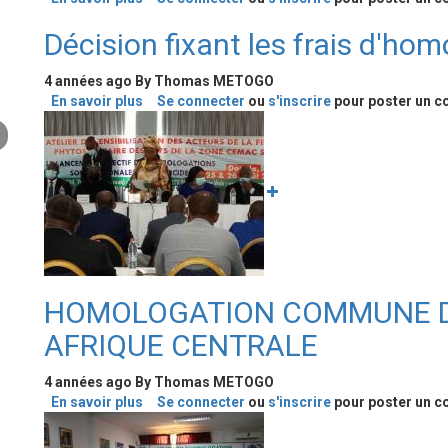
APPEL
Décision fixant les frais d'ho
À
CANDIDATURES
POUR
4 années ago
By
Thomas METOGO
LA
En savoir plus
sur
Se connecter
ou
s'inscrire
pour poster un 
DIGITALISATION
Image
Décision
DES
fixant
HOMOLOGATIONS
les
EN
frais
AFRIQUE
d'homologation
CENTRALE
des
pesticides
HOMOLOGATION COMMUNE DE
AFRIQUE CENTRALE
4 années ago
By
Thomas METOGO
En savoir plus
sur
Se connecter
ou
s'inscrire
pour poster un 
Image
HOMOLOGATION
COMMUNE