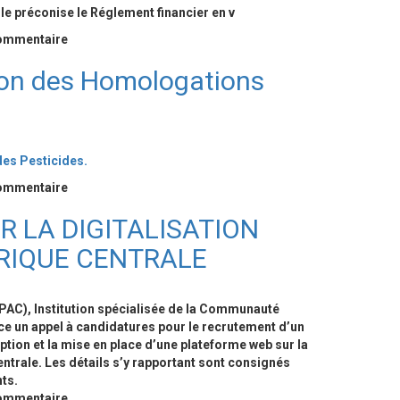
e
Ie
préconise
Ie
Réglement
financier
en
v
commentaire
tion des Homologations
es Pesticides.
commentaire
 LA DIGITALISATION
RIQUE CENTRALE
CPAC), Institution spécialisée de la Communauté
e un appel à candidatures pour le recrutement d’un
tion et la mise en place d’une plateforme web sur la
entrale. Les détails s’y rapportant sont consignés
nts.
commentaire