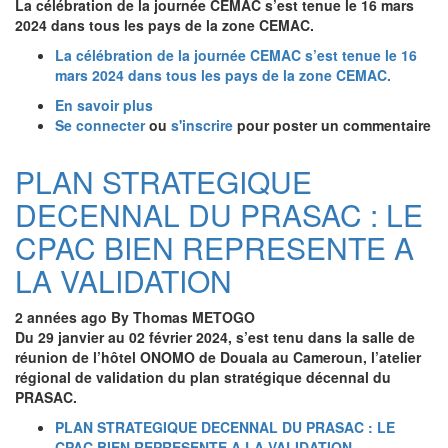
La célébration de la journée CEMAC s’est tenue le 16 mars
2024 dans tous les pays de la zone CEMAC.
La célébration de la journée CEMAC s’est tenue le 16
mars 2024 dans tous les pays de la zone CEMAC.
En savoir plus
sur
Se connecter
ou
La
s'inscrire
pour poster un commentaire
célébration
de
PLAN STRATEGIQUE
la
DECENNAL DU PRASAC : LE
journée
CEMAC
CPAC BIEN REPRESENTE A
s’est
tenue
LA VALIDATION
le
16
2 années ago
By
Thomas METOGO
mars
Du 29 janvier au 02 février 2024, s’est tenu dans la salle de
2024
réunion de l’hôtel ONOMO de Douala au Cameroun, l’atelier
dans
régional de validation du plan stratégique décennal du
tous
PRASAC.
les
pays
PLAN STRATEGIQUE DECENNAL DU PRASAC : LE
de
CPAC BIEN REPRESENTE A LA VALIDATION