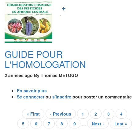
ordinaire
d’homologation
des
pesticides
en
Afrique
Centrale
GUIDE POUR
L'HOMOLOGATION
2 années ago
By
Thomas METOGO
En savoir plus
sur
Se connecter
ou
GUIDE
s'inscrire
pour poster un commentaire
POUR
L'HOMOLOGATION
Pagination
Première
« First
Page
‹ Previous
Page
1
Page
2
Page
3
Page
4
page
précédente
courante
Page
5
Page
6
Page
7
Page
8
Page
9
…
Page
Next ›
Dernière
Last »
suivante
page