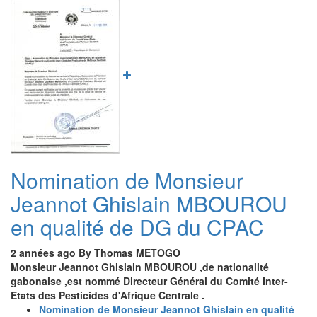
Image
PASSATION
DE
SERVICE
ENTRE
LES
DIRECTEURS
GENERAUX
ENTRANT
ET
SORTANT
Nomination de Monsieur
Jeannot Ghislain MBOUROU
en qualité de DG du CPAC
2 années ago
By
Thomas METOGO
Monsieur Jeannot Ghislain MBOUROU ,de nationalité
gabonaise ,est nommé Directeur Général du Comité Inter-
Etats des Pesticides d'Afrique Centrale .
Nomination de Monsieur Jeannot Ghislain en qualité