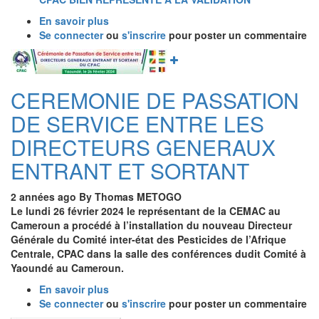
la
En savoir plus
sur
zone
Se connecter
ou
PLAN
s'inscrire
pour poster un commentaire
CEMAC.
STRATEGIQUE
Image
DECENNAL
DU
CEREMONIE DE PASSATION
PRASAC
:
DE SERVICE ENTRE LES
LE
CPAC
DIRECTEURS GENERAUX
BIEN
ENTRANT ET SORTANT
REPRESENTE
A
LA
2 années ago
By
Thomas METOGO
VALIDATION
Le lundi 26 février 2024 le représentant de la CEMAC au
Cameroun a procédé à l’installation du nouveau Directeur
Générale du Comité inter-état des Pesticides de l’Afrique
Centrale, CPAC dans la salle des conférences dudit Comité à
Yaoundé au Cameroun.
En savoir plus
sur
Se connecter
ou
CEREMONIE
s'inscrire
pour poster un commentaire
DE