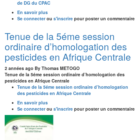
de DG du CPAC
En savoir plus
sur
Se connecter
ou
Nomination
s'inscrire
pour poster un commentaire
de
Monsieur
Tenue de la 5éme session
Jeannot
ordinaire d’homologation des
Ghislain
MBOUROU
pesticides en Afrique Centrale
en
qualité
2 années ago
By
Thomas METOGO
de
Tenue de la 5éme session ordinaire d’homologation des
DG
pesticides en Afrique Centrale
du
Tenue de la 5éme session ordinaire d’homologation
CPAC
des pesticides en Afrique Centrale
En savoir plus
sur
Se connecter
ou
Tenue
s'inscrire
pour poster un commentaire
de
Image
la
5éme
session