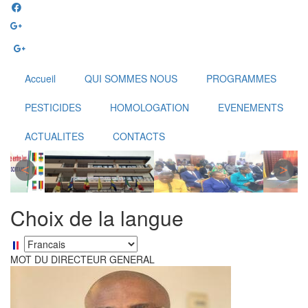
Aller
au
contenu
principal
Accueil
QUI SOMMES NOUS
PROGRAMMES
PESTICIDES
HOMOLOGATION
EVENEMENTS
ACTUALITES
CONTACTS
Choix de la langue
Select
your
MOT DU DIRECTEUR GENERAL
language