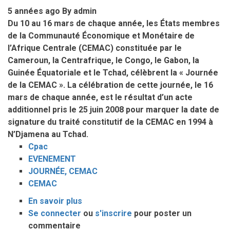
en
5 années ago
By
admin
Afrique
Du 10 au 16 mars de chaque année, les États membres
(PP/PDDAA)
de la Communauté Économique et Monétaire de
:
l’Afrique Centrale (CEMAC) constituée par le
RAPPORT
Cameroun, la Centrafrique, le Congo, le Gabon, la
DE
Guinée Équatoriale et le Tchad, célèbrent la « Journée
MISSION
de la CEMAC ». La célébration de cette journée, le 16
mars de chaque année, est le résultat d’un acte
additionnel pris le 25 juin 2008 pour marquer la date de
signature du traité constitutif de la CEMAC en 1994 à
N’Djamena au Tchad.
Cpac
EVENEMENT
JOURNÉE, CEMAC
CEMAC
En savoir plus
sur
Se connecter
ou
LE
s'inscrire
pour poster un
commentaire
CPAC