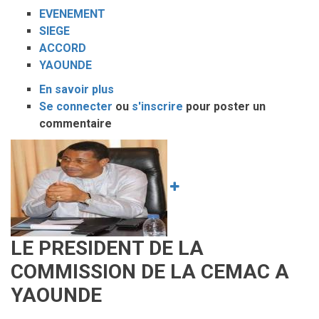
EVENEMENT
SIEGE
ACCORD
YAOUNDE
En savoir plus
sur
Se connecter
ou
Accord
s'inscrire
pour poster un
commentaire
de
siège:
Image
le
cpac
définitivement
installé
à
LE PRESIDENT DE LA
Yaoundé
COMMISSION DE LA CEMAC A
YAOUNDE