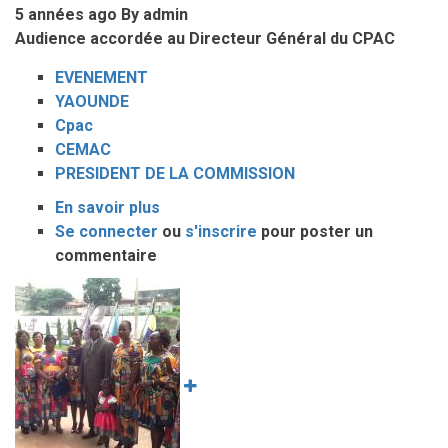
5 années ago
By
admin
Audience accordée au Directeur Général du CPAC
EVENEMENT
YAOUNDE
Cpac
CEMAC
PRESIDENT DE LA COMMISSION
En savoir plus
sur
Se connecter
ou
LE
s'inscrire
pour poster un
commentaire
PRESIDENT
DE
Image
LA
COMMISSION
DE
LA
CEMAC
A
YAOUNDE