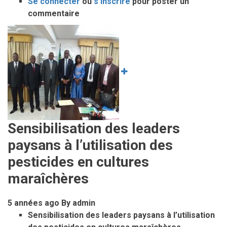
Se connecter
ou
9e
s'inscrire
pour poster un
commentaire
édition
de
Image
la
journée
de
la
Cemac
2018:
La
jeunesse
Sensibilisation des leaders
au
paysans à l’utilisation des
centre
pesticides en cultures
des
préoccupations
maraîchères
au
Cpac
5 années ago
By
admin
Sensibilisation des leaders paysans à l’utilisation