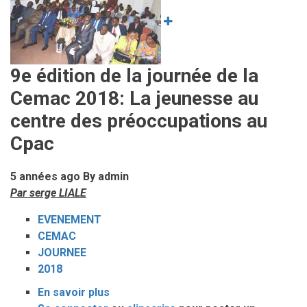
FEMME
:
Les
femmes
9e édition de la journée de la
à
Cemac 2018: La jeunesse au
l’honneur
au
centre des préoccupations au
CPAC
Cpac
5 années ago
By
admin
Par serge LIALE
EVENEMENT
CEMAC
JOURNEE
2018
En savoir plus
sur