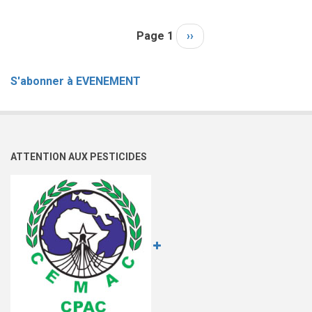
PARTICIPE
A
Page 1
Page
››
Pagination
LA
suivante
CÉLÉBRATION
DE
S'abonner à EVENEMENT
LA
10e
EDITION
DE
ATTENTION AUX PESTICIDES
LA
JOURNÉE
CEMAC