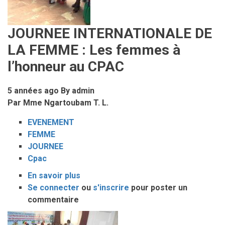
JOURNEE INTERNATIONALE DE
LA FEMME : Les femmes à
l’honneur au CPAC
5 années ago
By
admin
Par Mme Ngartoubam T. L.
EVENEMENT
FEMME
JOURNEE
Cpac
En savoir plus
sur
Se connecter
ou
JOURNEE
s'inscrire
pour poster un
commentaire
INTERNATIONALE
DE
Image
LA