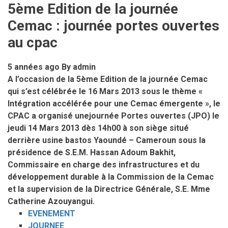
Monsieur
5ème Edition de la journée
Auguste
Cemac : journée portes ouvertes
ITOUA
prend
au cpac
fonction
5 années ago
By
admin
A l’occasion de la 5ème Edition de la journée Cemac
qui s’est célébrée le 16 Mars 2013 sous le thème «
Intégration accélérée pour une Cemac émergente », le
CPAC a organisé unejournée Portes ouvertes (JPO) le
jeudi 14 Mars 2013 dès 14h00 à son siège situé
derrière usine bastos Yaoundé – Cameroun sous la
présidence de S.E.M. Hassan Adoum Bakhit,
Commissaire en charge des infrastructures et du
développement durable à la Commission de la Cemac
et la supervision de la Directrice Générale, S.E. Mme
Catherine Azouyangui.
EVENEMENT
JOURNEE