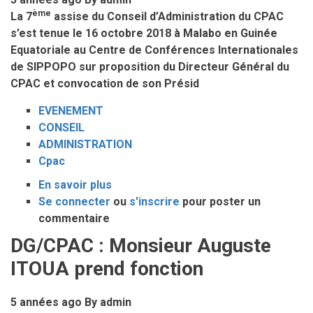
en
ème
La 7
assise du Conseil d’Administration du CPAC
cultures
s’est tenue le 16 octobre 2018 à Malabo en Guinée
maraîchères
Equatoriale au Centre de Conférences Internationales
de SIPPOPO sur proposition du Directeur Général du
CPAC et convocation de son Présid
EVENEMENT
CONSEIL
ADMINISTRATION
Cpac
En savoir plus
sur
Se connecter
ou
SEPTIEME
s'inscrire
pour poster un
commentaire
SESSION
ORDINAIRE
DG/CPAC : Monsieur Auguste
DU
ITOUA prend fonction
CONSEIL
D’ADMINISTRATION
5 années ago
By
admin
DU