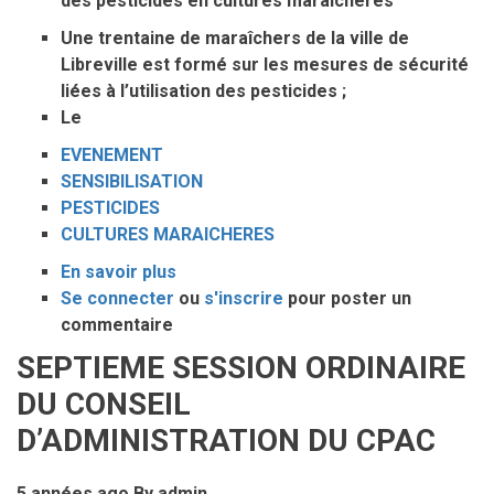
des pesticides en cultures maraîchères
Une trentaine de maraîchers de la ville de
Libreville est formé sur les mesures de sécurité
liées à l’utilisation des pesticides ;
Le
EVENEMENT
SENSIBILISATION
PESTICIDES
CULTURES MARAICHERES
En savoir plus
sur
Se connecter
ou
Sensibilisation
s'inscrire
pour poster un
commentaire
des
leaders
SEPTIEME SESSION ORDINAIRE
paysans
DU CONSEIL
à
l’utilisation
D’ADMINISTRATION DU CPAC
des
pesticides
5 années ago
By
admin