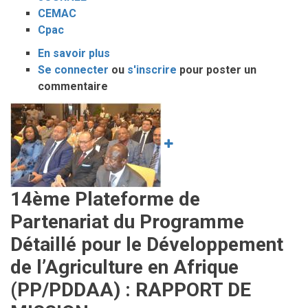
CEMAC
Cpac
En savoir plus
sur
Se connecter
ou
5ème
s'inscrire
pour poster un
commentaire
Edition
de
Image
la
journée
Cemac
:
journée
14ème Plateforme de
portes
Partenariat du Programme
ouvertes
au
Détaillé pour le Développement
cpac
de l’Agriculture en Afrique
(PP/PDDAA) : RAPPORT DE