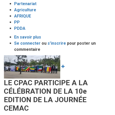
Partenariat
Agriculture
AFRIQUE
PP
PDDA
En savoir plus
sur
Se connecter
ou
14ème
s'inscrire
pour poster un
commentaire
Plateforme
de
Image
Partenariat
du
Programme
Détaillé
LE CPAC PARTICIPE A LA
pour
CÉLÉBRATION DE LA 10e
le
EDITION DE LA JOURNÉE
Développement
de
CEMAC
l’Agriculture