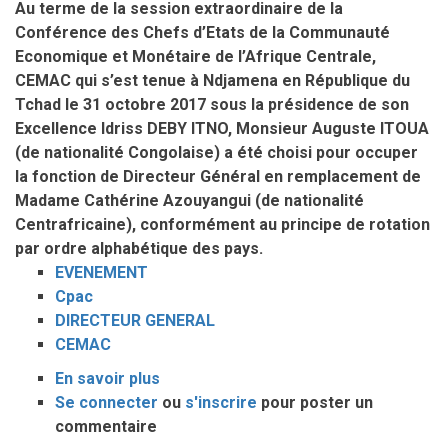
Au terme de la session extraordinaire de la
CPAC
Conférence des Chefs d’Etats de la Communauté
Economique et Monétaire de l’Afrique Centrale,
CEMAC qui s’est tenue à Ndjamena en République du
Tchad le 31 octobre 2017 sous la présidence de son
Excellence Idriss DEBY ITNO, Monsieur Auguste ITOUA
(de nationalité Congolaise) a été choisi pour occuper
la fonction de Directeur Général en remplacement de
Madame Cathérine Azouyangui (de nationalité
Centrafricaine), conformément au principe de rotation
par ordre alphabétique des pays.
EVENEMENT
Cpac
DIRECTEUR GENERAL
CEMAC
En savoir plus
sur
Se connecter
ou
DG/CPAC
s'inscrire
pour poster un
commentaire
: