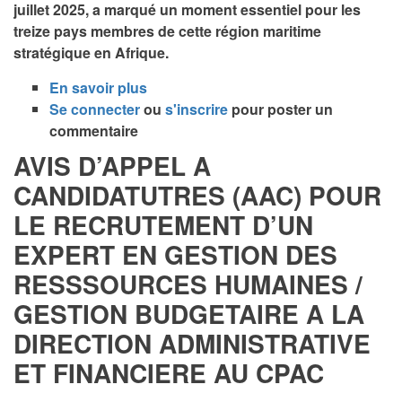
juillet 2025, a marqué un moment essentiel pour les
Cameroun
treize pays membres de cette région maritime
:
stratégique en Afrique.
une
présence
En savoir plus
sur
remarquée
Se connecter
ou
Vers
s'inscrire
pour poster un
pour
commentaire
une
renforcer
gestion
AVIS D’APPEL A
la
intégrée
CANDIDATUTRES (AAC) POUR
coopération
et
sous-
LE RECRUTEMENT D’UN
participative
régionale.
des
EXPERT EN GESTION DES
ressources
RESSSOURCES HUMAINES /
marines
dans
GESTION BUDGETAIRE A LA
le
DIRECTION ADMINISTRATIVE
Golfe
ET FINANCIERE AU CPAC
de
Guinée