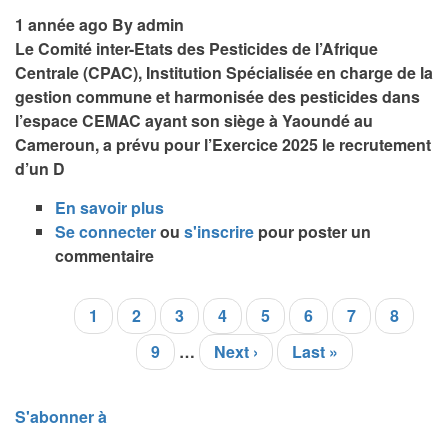
CHARGE
1 année ago
By
admin
DE
Le Comité inter-Etats des Pesticides de l’Afrique
L’ACTUALISATION
Centrale (CPAC), Institution Spécialisée en charge de la
DE
gestion commune et harmonisée des pesticides dans
LA
l’espace CEMAC ayant son siège à Yaoundé au
CARTE
Cameroun, a prévu pour l’Exercice 2025 le recrutement
AGROECOLOGIQUE
d’un D
DE
En savoir plus
sur
LA
Se connecter
ou
AVIS
s'inscrire
pour poster un
ZONE
commentaire
D’APPEL
CEMAC
A
CANDIDATUTRES
Page
1
Page
2
Page
3
Page
4
Page
5
Page
6
Page
7
Page
8
Pagination
(AAC)
courante
Page
9
POUR
…
Page
Next ›
Dernière
Last »
LE
suivante
page
RECRUTEMENT
S'abonner à
D’UN
DIRECTEUR