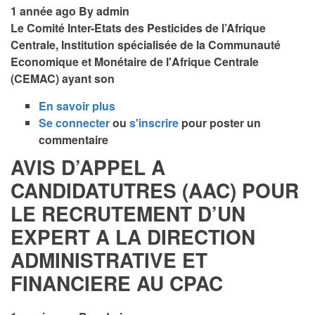
1 année ago
By
admin
Le Comité Inter-Etats des Pesticides de l’Afrique
Centrale, Institution spécialisée de la Communauté
Economique et Monétaire de l'Afrique Centrale
(CEMAC) ayant son
En savoir plus
sur
Se connecter
ou
AVIS
s'inscrire
pour poster un
commentaire
D’APPEL
A
AVIS D’APPEL A
CANDIDATUTRES
CANDIDATUTRES (AAC) POUR
(AAC)
LE RECRUTEMENT D’UN
POUR
LE
EXPERT A LA DIRECTION
RECRUTEMENT
ADMINISTRATIVE ET
D’UN
EXPERT
FINANCIERE AU CPAC
EN
GESTION