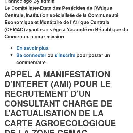
1 année ago
By
admin
DES
Le Comité Inter-Etats des Pesticides de l’Afrique
RESSSOURCES
Centrale, Institution spécialisée de la Communauté
HUMAINES
Economique et Monétaire de l'Afrique Centrale
/
(CEMAC) ayant son siège à Yaoundé en République du
GESTION
Cameroun, a pour mission
BUDGETAIRE
A
En savoir plus
sur
LA
Se connecter
ou
AVIS
s'inscrire
pour poster un
DIRECTION
commentaire
D’APPEL
ADMINISTRATIVE
A
APPEL A MANIFESTATION
ET
CANDIDATUTRES
D’INTERET (AMI) POUR LE
FINANCIERE
(AAC)
AU
RECRUTEMENT D’UN
POUR
CPAC
LE
CONSULTANT CHARGE DE
RECRUTEMENT
L’ACTUALISATION DE LA
D’UN
EXPERT
CARTE AGROECOLOGIQUE
A
DE LA ZONE CEMAC