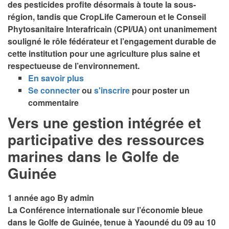
des pesticides profite désormais à toute la sous-
région, tandis que CropLife Cameroun et le Conseil
Phytosanitaire Interafricain (CPI/UA) ont unanimement
souligné le rôle fédérateur et l’engagement durable de
cette institution pour une agriculture plus saine et
respectueuse de l’environnement.
En savoir plus
sur
Se connecter
ou
Le
s'inscrire
pour poster un
commentaire
Directeur
Général
Vers une gestion intégrée et
du
participative des ressources
CPAC
marines dans le Golfe de
à
la
Guinée
40e
Assemblée
1 année ago
By
admin
Générale
La Conférence internationale sur l’économie bleue
de
dans le Golfe de Guinée, tenue à Yaoundé du 09 au 10
CropLife