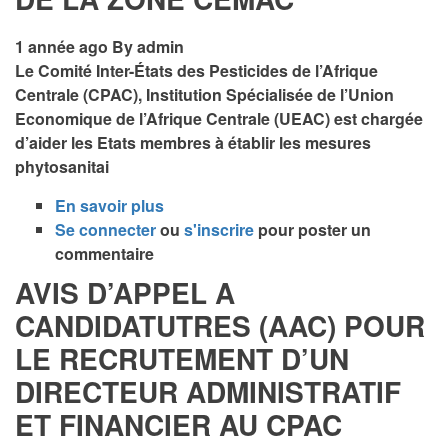
LA
DIRECTION
1 année ago
By
admin
ADMINISTRATIVE
Le Comité Inter-États des Pesticides de l’Afrique
ET
Centrale (CPAC), Institution Spécialisée de l’Union
FINANCIERE
Economique de l’Afrique Centrale (UEAC) est chargée
AU
d’aider les Etats membres à établir les mesures
CPAC
phytosanitai
En savoir plus
sur
Se connecter
ou
APPEL
s'inscrire
pour poster un
commentaire
A
MANIFESTATION
AVIS D’APPEL A
D’INTERET
CANDIDATUTRES (AAC) POUR
(AMI)
LE RECRUTEMENT D’UN
POUR
LE
DIRECTEUR ADMINISTRATIF
RECRUTEMENT
ET FINANCIER AU CPAC
D’UN
CONSULTANT