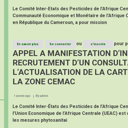
EXPERT
Le Comité Inter-Etats des Pesticides de l’Afrique Cent
EN
GESTION
Communauté Economique et Monétaire de l'Afrique C
DES
en République du Cameroun, a pour mission
RESSSOURCES
HUMAINES
/
GESTION
ou
pour p
BUDGETAIRE
En savoir plus
sur
Se connecter
s'inscrire
A
AVIS
APPEL A MANIFESTATION D’IN
LA
D’APPEL
DIRECTION
A
RECRUTEMENT D’UN CONSULT
ADMINISTRATIVE
CANDIDATUTRES
ET
(AAC)
L’ACTUALISATION DE LA CAR
FINANCIERE
POUR
AU
LE
LA ZONE CEMAC
CPAC
RECRUTEMENT
D’UN
EXPERT
1 année ago
By
admin
A
LA
Le Comité Inter-États des Pesticides de l’Afrique Cen
DIRECTION
ADMINISTRATIVE
l’Union Economique de l’Afrique Centrale (UEAC) est 
ET
les mesures phytosanitai
FINANCIERE
AU