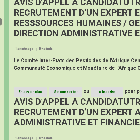
AVIS D’APPEL A CANDIDATUTR
pour
une
renforcer
gestion
RECRUTEMENT D’UN EXPERT E
la
intégrée
coopération
et
RESSSOURCES HUMAINES / GE
sous-
participative
régionale.
des
DIRECTION ADMINISTRATIVE E
ressources
marines
dans
1 année ago
By
admin
le
Golfe
Le Comité Inter-Etats des Pesticides de l’Afrique Cent
de
Guinée
Communauté Economique et Monétaire de l'Afrique 
ou
pour p
En savoir plus
sur
Se connecter
s'inscrire
AVIS
AVIS D’APPEL A CANDIDATUTR
D’APPEL
A
RECRUTEMENT D’UN EXPERT A
CANDIDATUTRES
(AAC)
ADMINISTRATIVE ET FINANCI
POUR
LE
RECRUTEMENT
1 année ago
By
admin
D’UN