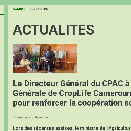
ACCUEIL
/
ACTUALITES
FIL
ACTUALITES
D'ARIANE
Image
Le Directeur Général du CPAC 
Générale de CropLife Cameroun
pour renforcer la coopération s
3 mois ago
By
admin
Lors des récentes assises, le ministre de l’Agricultu