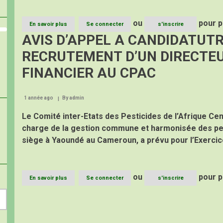
CPAC
ou
pour p
En savoir plus
sur
Se connecter
s'inscrire
APPEL
AVIS D’APPEL A CANDIDATUTR
A
MANIFESTATION
RECRUTEMENT D’UN DIRECTEU
D’INTERET
(AMI)
FINANCIER AU CPAC
POUR
LE
RECRUTEMENT
1 année ago
By
admin
D’UN
CONSULTANT
Le Comité inter-Etats des Pesticides de l’Afrique Cen
CHARGE
DE
charge de la gestion commune et harmonisée des pe
L’ACTUALISATION
siège à Yaoundé au Cameroun, a prévu pour l’Exercic
DE
LA
CARTE
AGROECOLOGIQUE
ou
pour p
DE
En savoir plus
sur
Se connecter
s'inscrire
LA
AVIS
ZONE
D’APPEL
CEMAC
A
Pagination
CANDIDATUTRES
(AAC)