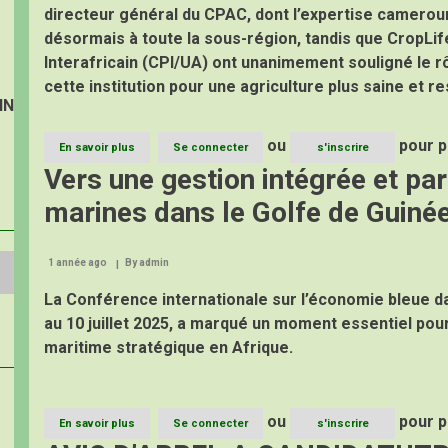
directeur général du CPAC, dont l’expertise cameroun
désormais à toute la sous-région, tandis que CropLif
Interafricain (CPI/UA) ont unanimement souligné le r
cette institution pour une agriculture plus saine et 
IN
ou
pour p
En savoir plus
sur
Se connecter
s'inscrire
Le
Vers une gestion intégrée et pa
Directeur
Général
marines dans le Golfe de Guiné
du
CPAC
à
1 année ago
By
admin
la
40e
La Conférence internationale sur l’économie bleue d
Assemblée
Générale
au 10 juillet 2025, a marqué un moment essentiel pou
de
maritime stratégique en Afrique.
CropLife
Cameroun
:
une
ou
pour p
présence
En savoir plus
sur
Se connecter
s'inscrire
remarquée
Vers