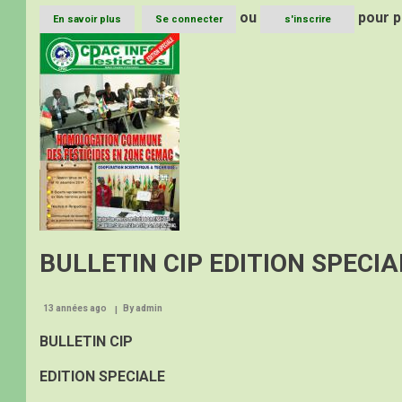
ou
pour p
En savoir plus
sur
Se connecter
s'inscrire
BULLETIN
Image
CIP
N°25
BULLETIN CIP EDITION SPECIA
13 années ago
By
admin
BULLETIN CIP
EDITION SPECIALE