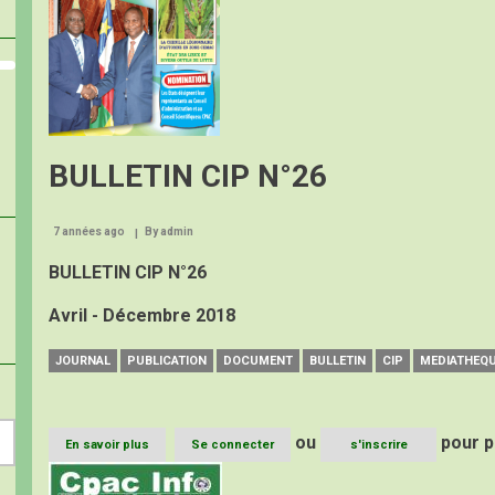
BULLETIN CIP N°26
7 années ago
By
admin
BULLETIN CIP N°26
Avril - Décembre 2018
JOURNAL
PUBLICATION
DOCUMENT
BULLETIN
CIP
MEDIATHEQ
ou
pour p
En savoir plus
sur
Se connecter
s'inscrire
BULLETIN
Image
CIP