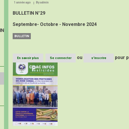
1 année ago
By
admin
BULLETIN N°29
Septembre- Octobre - Novembre 2024
IN
BULLETIN
ou
pour p
En savoir plus
sur
Se connecter
s'inscrire
Bulletin
Image
CIP
N°29