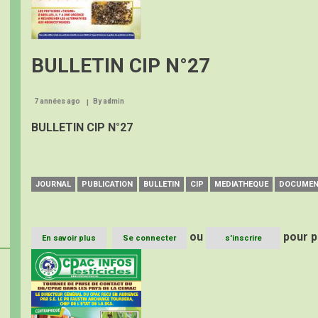
BULLETIN CIP N°27
7 années ago
By
admin
BULLETIN CIP N°27
JOURNAL
PUBLICATION
BULLETIN
CIP
MEDIATHEQUE
DOCUME
ou
pour p
En savoir plus
sur
Se connecter
s'inscrire
BULLETIN
Image
CIP
N°27