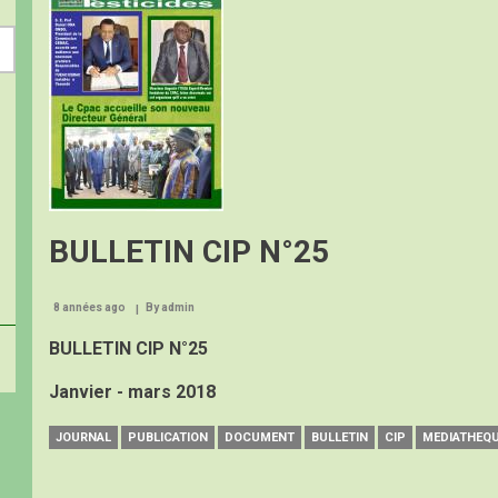
N°26
BULLETIN CIP N°25
8 années ago
By
admin
BULLETIN CIP N°25
Janvier - mars 2018
JOURNAL
PUBLICATION
DOCUMENT
BULLETIN
CIP
MEDIATHEQ