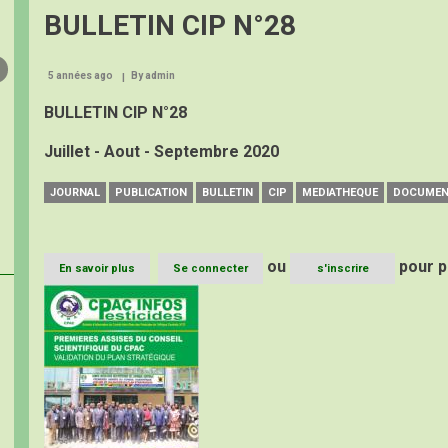
BULLETIN CIP N°28
5 années ago
By
admin
BULLETIN CIP N°28
Juillet - Aout - Septembre 2020
JOURNAL
PUBLICATION
BULLETIN
CIP
MEDIATHEQUE
DOCUME
ou
pour p
En savoir plus
sur
Se connecter
s'inscrire
BULLETIN
Image
CIP
N°28