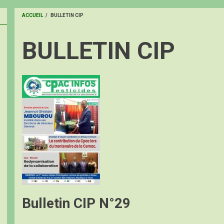
ACCUEIL
/
BULLETIN CIP
FIL
BULLETIN CIP
D'ARIANE
Image
Bulletin CIP N°29