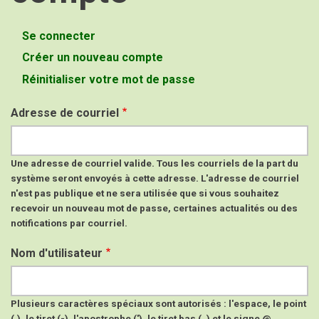
Se connecter
Onglets
Créer un nouveau compte
(onglet
principaux
actif)
Réinitialiser votre mot de passe
Adresse de courriel
Une adresse de courriel valide. Tous les courriels de la part du
système seront envoyés à cette adresse. L'adresse de courriel
n'est pas publique et ne sera utilisée que si vous souhaitez
recevoir un nouveau mot de passe, certaines actualités ou des
notifications par courriel.
Nom d'utilisateur
Plusieurs caractères spéciaux sont autorisés : l'espace, le point
(.), le tiret (-), l'apostrophe ('), le tiret bas (_) et le signe @.