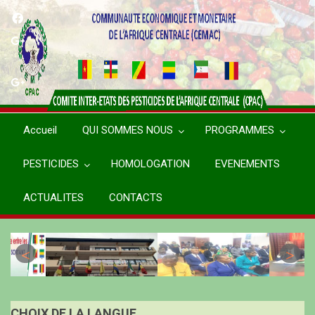
Aller
au
contenu
principal
Accueil
QUI SOMMES NOUS
PROGRAMMES
PESTICIDES
HOMOLOGATION
EVENEMENTS
ACTUALITES
CONTACTS
CHOIX DE LA LANGUE