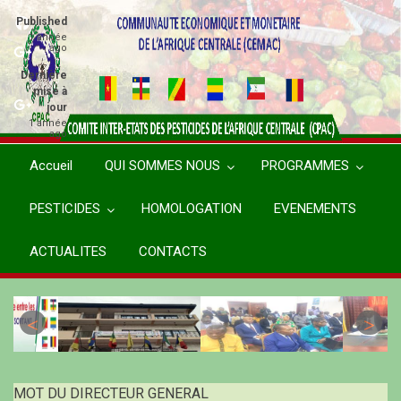
Aller
Published
au
1 année
ago
contenu
principal
Dernière
mise à
jour
1 année
ago
Accueil
QUI SOMMES NOUS
PROGRAMMES
PESTICIDES
HOMOLOGATION
EVENEMENTS
ACTUALITES
CONTACTS
MOT DU DIRECTEUR GENERAL