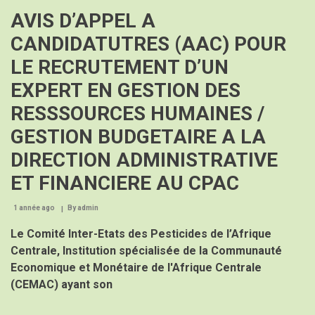
intégrée
AVIS D’APPEL A
et
participative
CANDIDATUTRES (AAC) POUR
des
ressources
LE RECRUTEMENT D’UN
marines
dans
EXPERT EN GESTION DES
le
Golfe
RESSSOURCES HUMAINES /
de
Guinée
GESTION BUDGETAIRE A LA
DIRECTION ADMINISTRATIVE
ET FINANCIERE AU CPAC
1 année ago
By
admin
Le Comité Inter-Etats des Pesticides de l’Afrique
Centrale, Institution spécialisée de la Communauté
Economique et Monétaire de l'Afrique Centrale
(CEMAC) ayant son