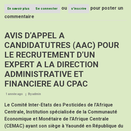
ou
pour poster un
En savoir plus
sur
Se connecter
s'inscrire
AVIS
commentaire
D’APPEL
A
CANDIDATUTRES
AVIS D’APPEL A
(AAC)
POUR
CANDIDATUTRES (AAC) POUR
LE
RECRUTEMENT
LE RECRUTEMENT D’UN
D’UN
EXPERT
EXPERT A LA DIRECTION
EN
GESTION
ADMINISTRATIVE ET
DES
RESSSOURCES
FINANCIERE AU CPAC
HUMAINES
/
GESTION
1 année ago
By
admin
BUDGETAIRE
A
Le Comité Inter-Etats des Pesticides de l’Afrique
LA
Centrale, Institution spécialisée de la Communauté
DIRECTION
Economique et Monétaire de l'Afrique Centrale
ADMINISTRATIVE
ET
(CEMAC) ayant son siège à Yaoundé en République du
FINANCIERE