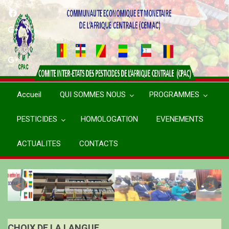
Aller
au
contenu
principal
Accueil
QUI SOMMES NOUS
PROGRAMMES
PESTICIDES
HOMOLOGATION
EVENEMENTS
ACTUALITES
CONTACTS
CHOIX DE LA LANGUE