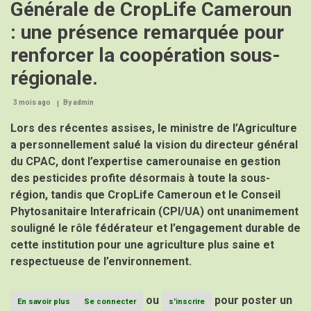
Générale de CropLife Cameroun
: une présence remarquée pour
renforcer la coopération sous-
régionale.
3 mois ago
By
admin
Lors des récentes assises, le ministre de l’Agriculture
a personnellement salué la vision du directeur général
du CPAC, dont l’expertise camerounaise en gestion
des pesticides profite désormais à toute la sous-
région, tandis que CropLife Cameroun et le Conseil
Phytosanitaire Interafricain (CPI/UA) ont unanimement
souligné le rôle fédérateur et l’engagement durable de
cette institution pour une agriculture plus saine et
respectueuse de l’environnement.
ou
pour poster un
En savoir plus
sur
Se connecter
s'inscrire