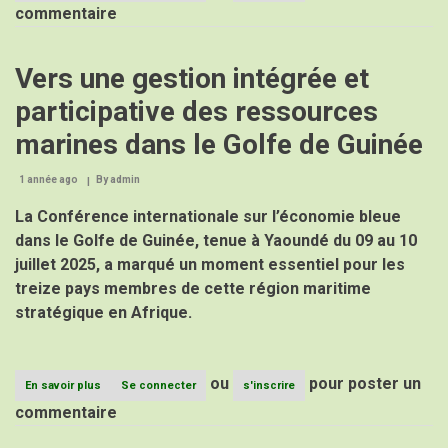
Le
commentaire
Directeur
Général
du
Vers une gestion intégrée et
CPAC
à
participative des ressources
la
40e
marines dans le Golfe de Guinée
Assemblée
Générale
de
1 année ago
By
admin
CropLife
Cameroun
La Conférence internationale sur l’économie bleue
:
dans le Golfe de Guinée, tenue à Yaoundé du 09 au 10
une
présence
juillet 2025, a marqué un moment essentiel pour les
remarquée
treize pays membres de cette région maritime
pour
stratégique en Afrique.
renforcer
la
coopération
sous-
régionale.
ou
pour poster un
En savoir plus
sur
Se connecter
s'inscrire
Vers
commentaire
une
gestion