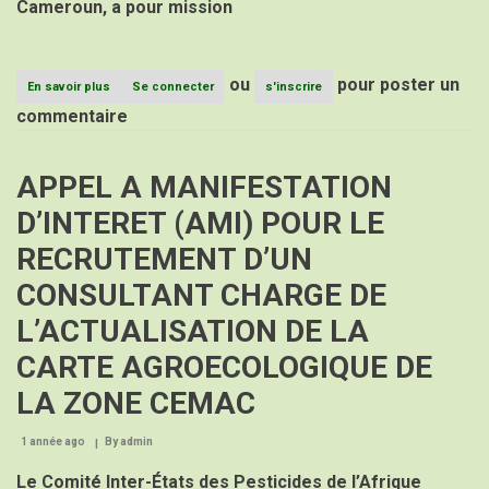
Cameroun, a pour mission
AU
CPAC
ou
pour poster un
En savoir plus
sur
Se connecter
s'inscrire
AVIS
commentaire
D’APPEL
A
CANDIDATUTRES
APPEL A MANIFESTATION
(AAC)
POUR
D’INTERET (AMI) POUR LE
LE
RECRUTEMENT
RECRUTEMENT D’UN
D’UN
EXPERT
CONSULTANT CHARGE DE
A
LA
L’ACTUALISATION DE LA
DIRECTION
ADMINISTRATIVE
CARTE AGROECOLOGIQUE DE
ET
FINANCIERE
LA ZONE CEMAC
AU
CPAC
1 année ago
By
admin
Le Comité Inter-États des Pesticides de l’Afrique