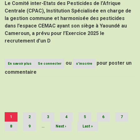
AGROECOLOGIQUE
Le Comité inter-Etats des Pesticides de l’Afrique
DE
Centrale (CPAC), Institution Spécialisée en charge de
LA
ZONE
la gestion commune et harmonisée des pesticides
CEMAC
dans l’espace CEMAC ayant son siège à Yaoundé au
Cameroun, a prévu pour l’Exercice 2025 le
recrutement d’un D
ou
pour poster un
En savoir plus
sur
Se connecter
s'inscrire
AVIS
commentaire
D’APPEL
A
CANDIDATUTRES
(AAC)
Pagination
POUR
LE
RECRUTEMENT
D’UN
Page
1
Page
2
DIRECTEUR
Page
3
Page
4
Page
5
Page
6
Page
7
courante
ADMINISTRATIF
Page
8
Page
9
…
Page
Next ›
Dernière
Last »
ET
suivante
page
FINANCIER
AU