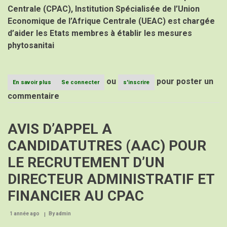
Centrale (CPAC), Institution Spécialisée de l’Union
Economique de l’Afrique Centrale (UEAC) est chargée
d’aider les Etats membres à établir les mesures
phytosanitai
ou
pour poster un
En savoir plus
sur
Se connecter
s'inscrire
APPEL
commentaire
A
MANIFESTATION
D’INTERET
AVIS D’APPEL A
(AMI)
POUR
CANDIDATUTRES (AAC) POUR
LE
RECRUTEMENT
LE RECRUTEMENT D’UN
D’UN
CONSULTANT
DIRECTEUR ADMINISTRATIF ET
CHARGE
DE
FINANCIER AU CPAC
L’ACTUALISATION
DE
LA
1 année ago
By
admin
CARTE