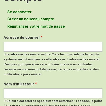
Se connecter
Onglets
Créer un nouveau compte
(onglet
principaux
actif)
Réinitialiser votre mot de passe
Adresse de courriel
Une adresse de courriel valide. Tous les courriels de la part du
système seront envoyés à cette adresse. L'adresse de courriel
n'est pas publique et ne sera utilisée que si vous souhaitez
recevoir un nouveau mot de passe, certaines actualités ou des
notifications par courriel.
Nom d'utilisateur
Plusieurs caractères spéciaux sont autorisés : l'espace, le point
(.), le tiret (-), l'apostrophe ('), le tiret bas (_) et le signe @.