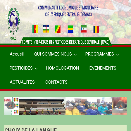
Aller
au
contenu
principal
Accueil
QUI SOMMES NOUS
PROGRAMMES
PESTICIDES
HOMOLOGATION
EVENEMENTS
ACTUALITES
CONTACTS
CHOIX DE LA LANGUE