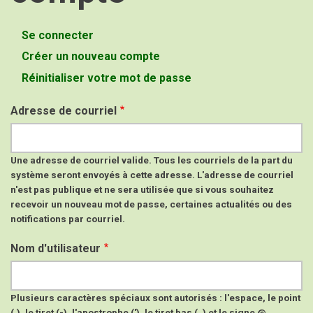
Se connecter
Onglets
Créer un nouveau compte
(onglet
principaux
actif)
Réinitialiser votre mot de passe
Adresse de courriel
Une adresse de courriel valide. Tous les courriels de la part du
système seront envoyés à cette adresse. L'adresse de courriel
n'est pas publique et ne sera utilisée que si vous souhaitez
recevoir un nouveau mot de passe, certaines actualités ou des
notifications par courriel.
Nom d'utilisateur
Plusieurs caractères spéciaux sont autorisés : l'espace, le point
(.), le tiret (-), l'apostrophe ('), le tiret bas (_) et le signe @.