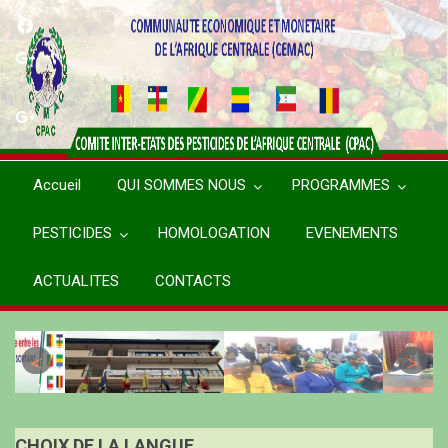
Aller
au
contenu
principal
Accueil
QUI SOMMES NOUS
PROGRAMMES
PESTICIDES
HOMOLOGATION
EVENEMENTS
ACTUALITES
CONTACTS
CHOIX DE LA LANGUE