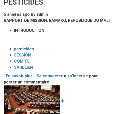
PESTICIDES
de
Stockholm,
Article
5 années ago
By
admin
compilé
RAPPORT DE MISSION,
BAMAKO, REPUBLIQUE DU MALI
par
INTRODUCTION
B.B.
Bouato
pesticides
SESSION
COMITE
SAHELIEN
En savoir plus
sur
Se connecter
ou
s'inscrire
pour
poster un commentaire
42
Image
EME
SESSION
ORDINAIRE
DU
COMITE