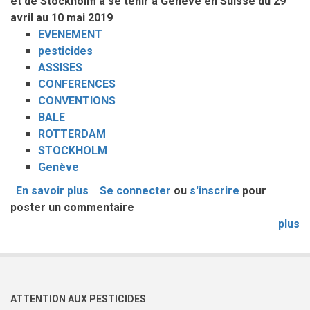
et de Stockholm à se tenir à Genève en Suisse du 29
avril au 10 mai 2019
EVENEMENT
pesticides
ASSISES
CONFERENCES
CONVENTIONS
BALE
ROTTERDAM
STOCKHOLM
Genève
En savoir plus
sur
Se connecter
ou
s'inscrire
pour
poster un commentaire
ASSISES
DES
plus
CONFERENCES
DES
PARTIES
DES
ATTENTION AUX PESTICIDES
CONVENTIONS