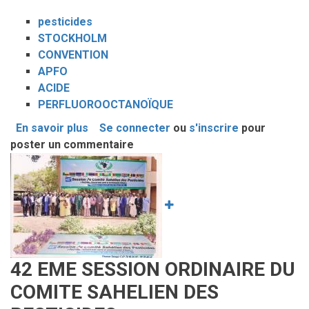
pesticides
STOCKHOLM
CONVENTION
APFO
ACIDE
PERFLUOROOCTANOÏQUE
En savoir plus
sur
Se connecter
ou
s'inscrire
pour
poster un commentaire
L’ACIDE
Image
PERFLUOROOCTANOÏQUE
(APFO):
Un
nouveau
Pop
inscrit
dans
42 EME SESSION ORDINAIRE DU
la
COMITE SAHELIEN DES
Convention