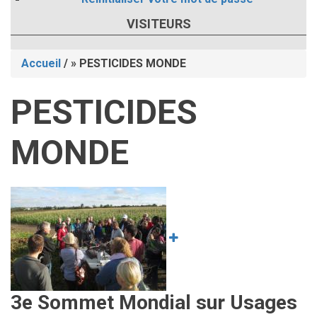
VISITEURS
Accueil
/
PESTICIDES MONDE
Fil
PESTICIDES
d'Ariane
MONDE
Image
3e Sommet Mondial sur Usages