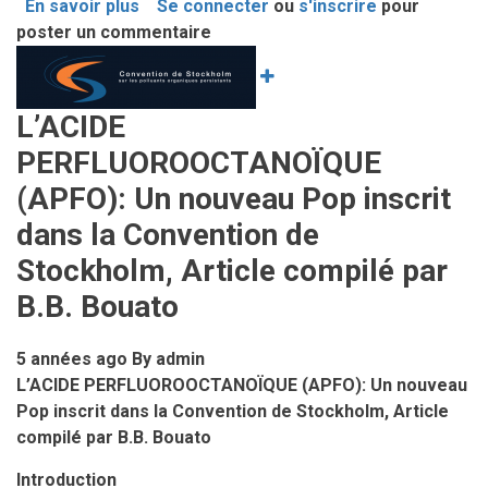
En savoir plus
sur
Se connecter
ou
s'inscrire
pour
poster un commentaire
Rapport
Image
de
la
Réunion
L’ACIDE
régionale
PERFLUOROOCTANOÏQUE
Afrique
de
(APFO): Un nouveau Pop inscrit
la
dans la Convention de
SAICM,
Stockholm, Article compilé par
Abidjan
Février
B.B. Bouato
2018
5 années ago
By
admin
L’ACIDE PERFLUOROOCTANOÏQUE (APFO): Un nouveau
Pop inscrit dans la Convention de Stockholm, Article
compilé par B.B. Bouato
Introduction