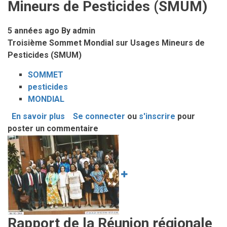
Mineurs de Pesticides (SMUM)
5 années ago
By
admin
Troisième Sommet Mondial sur Usages Mineurs de
Pesticides (SMUM)
SOMMET
pesticides
MONDIAL
En savoir plus
sur
Se connecter
ou
s'inscrire
pour
poster un commentaire
3e
Image
Sommet
Mondial
sur
Usages
Mineurs
de
Pesticides
Rapport de la Réunion régionale
(SMUM)