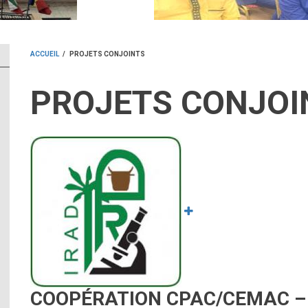
ACCUEIL
/
PROJETS CONJOINTS
FIL
PROJETS CONJOI
D'ARIANE
Image
COOPÉRATION CPAC/CEMAC – 