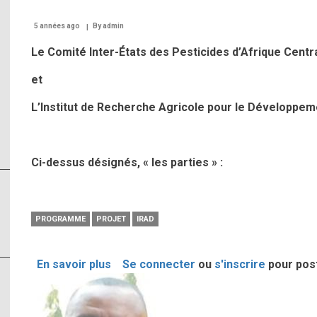
5 années ago
By
admin
Le Comité Inter-États des Pesticides d’Afrique Centra
et
L’Institut de Recherche Agricole pour le Développeme
Ci-dessus désignés, « les parties » :
PROGRAMME
PROJET
IRAD
En savoir plus
sur
Se connecter
ou
s'inscrire
pour pos
Image
COOPÉRATION
CPAC/CEMAC
–