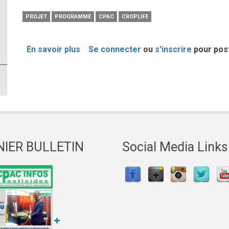
PROJET
PROGRAMME
CPAC
CROPLIFE
En savoir plus
sur
Se connecter
ou
s'inscrire
pour pos
CPAC
et
CROPLIFE
Afrique
de
l’Ouest
et
NIER BULLETIN
Social Media Links
du
Centre