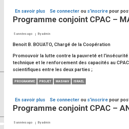
En savoir plus
sur
Se connecter
ou
s'inscrire
pour pos
Programme conjoint CPAC – M
Programme
conjoint
CPAC
5 années ago
By
admin
–
Benoit B. BOUATO, Chargé de la Coopération
PIP/COLEACP/Union
Européenne
Promouvoir la lutte contre la pauvreté et l’insécurit
technique et le renforcement des capacités au CPAC,
scientifiques entre les deux parties ;
PROGRAMME
PROJET
MASHAV
ISRAEL
En savoir plus
sur
Se connecter
ou
s'inscrire
pour pos
Programme conjoint CPAC – A
Programme
conjoint
CPAC
5 années ago
By
admin
–