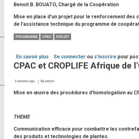
Benoit B. BOUATO, Chargé de la Coopération
MASHAV/Israël
Mise en place d’un projet pour le renforcement des 
de l’assistance technique du programme de coopératio
PROGRAMME
CPAC
PROJET
En savoir plus
sur
Se connecter
ou
s'inscrire
pour pos
CPAC et CROPLIFE Afrique de l’
Programme
conjoint
CPAC
5 années ago
By
admin
–
Mise en œuvre des procédures d’homologation au 
ANSES
(AFSSA)/France
THEME
Communication efficace pour combattre les contrefaç
des produits et technologies de plantes.