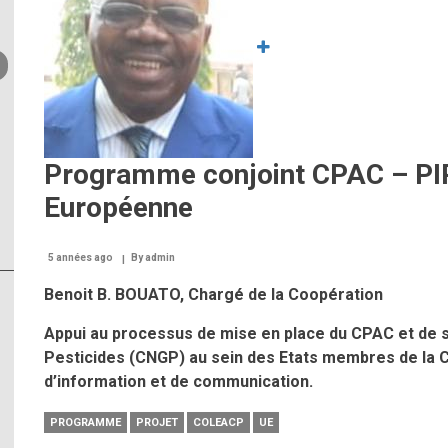
IRAD
Cameroun
Programme conjoint CPAC – P
Européenne
5 années ago
By
admin
Benoit B. BOUATO, Chargé de la Coopération
Appui au processus de mise en place du CPAC et de 
Pesticides (CNGP) au sein des Etats membres de la
d’information et de communication.
PROGRAMME
PROJET
COLEACP
UE