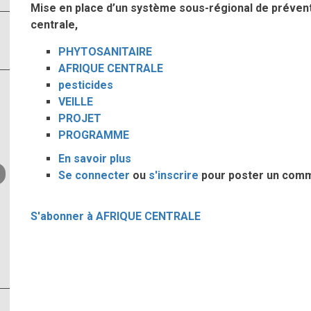
Mise en place d’un système sous-régional de prévent
centrale,
PHYTOSANITAIRE
AFRIQUE CENTRALE
pesticides
VEILLE
PROJET
PROGRAMME
En savoir plus
sur
Se connecter
ou
Veille
s'inscrire
pour poster un com
Phytosanitaire
en
S'abonner à AFRIQUE CENTRALE
Afrique
Centrale