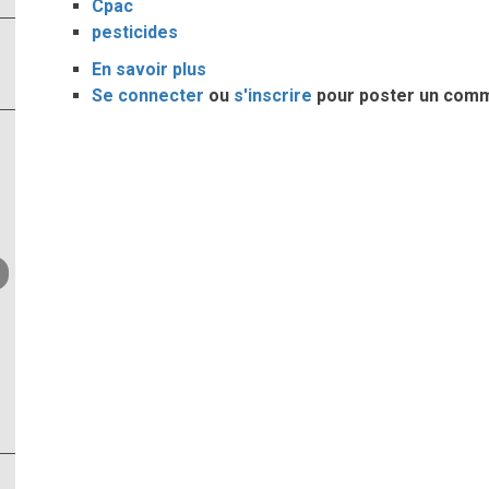
Cpac
pesticides
En savoir plus
sur
Se connecter
ou
Commission
s'inscrire
pour poster un com
de
relance
du
CPAC