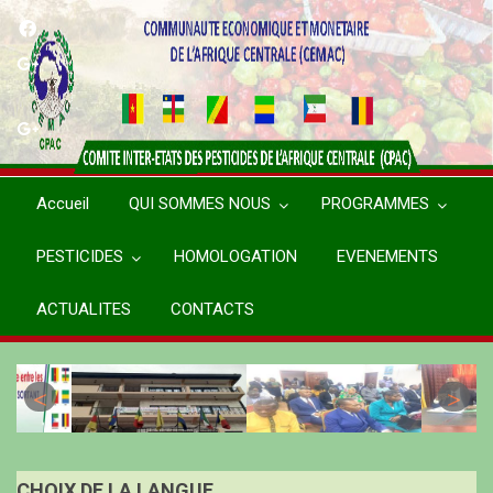
Aller
au
contenu
principal
Accueil
QUI SOMMES NOUS
PROGRAMMES
PESTICIDES
HOMOLOGATION
EVENEMENTS
ACTUALITES
CONTACTS
CHOIX DE LA LANGUE