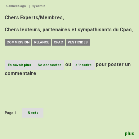
sensibilisation
5 années ago
By
admin
de
toute
Chers Experts/Membres,
la
filière
Chers lecteurs, partenaires et sympathisants du Cpac,
en
zone
CEMAC
COMMISSION
RELANCE
CPAC
PESTICIDES
ou
pour poster un
En savoir plus
sur
Se connecter
s'inscrire
Commission
commentaire
de
relance
du
CPAC
Pagination
Page 1
Page
Next ›
suivante
plus