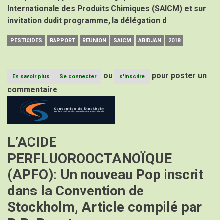
Internationale des Produits Chimiques (SAICM) et sur
invitation dudit programme, la délégation d
PESTICIDES
RAPPORT
REUNION
SAICM
ABIDJAN
2018
ou
pour poster un
En savoir plus
sur
Se connecter
s'inscrire
Rapport
commentaire
de
Image
la
Réunion
régionale
Afrique
de
L’ACIDE
la
SAICM,
PERFLUOROOCTANOÏQUE
Abidjan
Février
(APFO): Un nouveau Pop inscrit
2018
dans la Convention de
Stockholm, Article compilé par