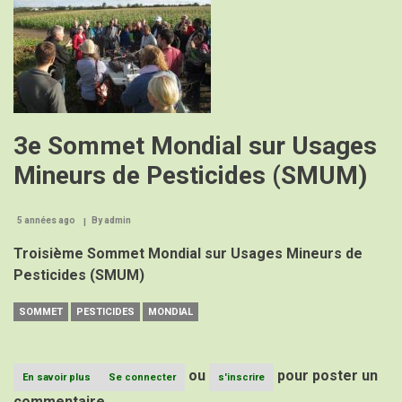
3e Sommet Mondial sur Usages
Mineurs de Pesticides (SMUM)
5 années ago
By
admin
Troisième Sommet Mondial sur Usages Mineurs de
Pesticides (SMUM)
SOMMET
PESTICIDES
MONDIAL
ou
pour poster un
En savoir plus
sur
Se connecter
s'inscrire
3e
commentaire