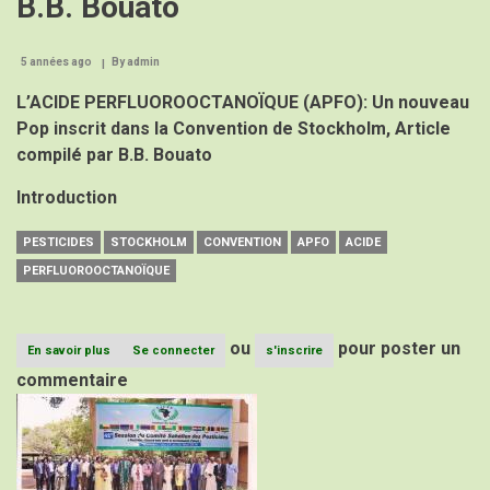
B.B. Bouato
5 années ago
By
admin
L’ACIDE PERFLUOROOCTANOÏQUE (APFO): Un nouveau
Pop inscrit dans la Convention de Stockholm, Article
compilé par B.B. Bouato
Introduction
PESTICIDES
STOCKHOLM
CONVENTION
APFO
ACIDE
PERFLUOROOCTANOÏQUE
ou
pour poster un
En savoir plus
sur
Se connecter
s'inscrire
L’ACIDE
commentaire
PERFLUOROOCTANOÏQUE
Image
(APFO):
Un
nouveau
Pop
inscrit