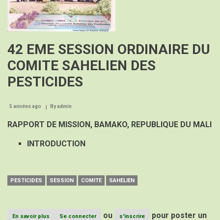
dans
la
Convention
de
Stockholm,
42 EME SESSION ORDINAIRE DU
Article
compilé
COMITE SAHELIEN DES
par
B.B.
PESTICIDES
Bouato
5 années ago
By
admin
RAPPORT DE MISSION,
BAMAKO, REPUBLIQUE DU MALI
INTRODUCTION
PESTICIDES
SESSION
COMITE
SAHELIEN
ou
pour poster un
En savoir plus
sur
Se connecter
s'inscrire