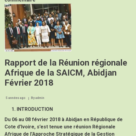
Sommet
Image
Mondial
sur
Usages
Mineurs
de
Pesticides
(SMUM)
Rapport de la Réunion régionale
Afrique de la SAICM, Abidjan
Février 2018
5 années ago
By
admin
INTRODUCTION
Du 06 au 08 février 2018 à Abidjan en République de
Cote d’Ivoire, s’est tenue une réunion Régionale
Afrique de l’Approche Stratégique de la Gestion