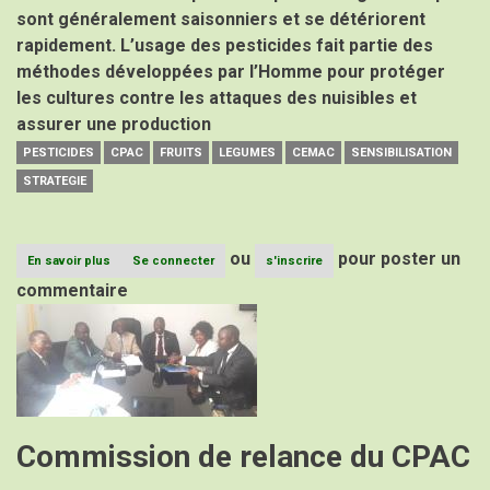
sont généralement saisonniers et se détériorent
rapidement. L’usage des pesticides fait partie des
méthodes développées par l’Homme pour protéger
les cultures contre les attaques des nuisibles et
assurer une production
PESTICIDES
CPAC
FRUITS
LEGUMES
CEMAC
SENSIBILISATION
STRATEGIE
ou
pour poster un
En savoir plus
sur
Se connecter
s'inscrire
Pesticides
commentaire
sur
Image
fruits
et
légumes
:
De
la
nécessité
Commission de relance du CPAC
d’une
stratégie
de