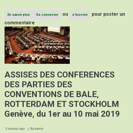
ou
pour poster un
En savoir plus
sur
Se connecter
s'inscrire
42
commentaire
EME
Image
SESSION
ORDINAIRE
DU
COMITE
SAHELIEN
DES
PESTICIDES
ASSISES DES CONFERENCES
DES PARTIES DES
CONVENTIONS DE BALE,
ROTTERDAM ET STOCKHOLM
Genève, du 1er au 10 mai 2019
5 années ago
By
admin