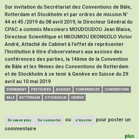
Sur invitation du Secrétariat des Conventions de Bâle,
Rotterdam et Stockholm et par ordres de mission N°
44 et 45 /2019 du 08 avril 2019, le Directeur Général du
CPAC a commis Messieurs MOUDOUDOU Jean Blaise,
Directeur Scientifique et NKOUMOU EKONGOLO Victor
André, Attaché de Cabinet à l’effet de représenter
l’Institution à titre d’observateurs aux assises des
conférences des parties, la 14ème de la Convention
de Bâle et les 9èmes des Conventions de Rotterdam
et de Stockholm à se tenir à Genève en Suisse du 29
avril au 10 mai 2019
EVENEMENT
PESTICIDES
ASSISES
CONFERENCES
CONVENTIONS
BALE
ROTTERDAM
STOCKHOLM
GENÈVE
ou
pour poster un
En savoir plus
sur
Se connecter
s'inscrire
ASSISES
commentaire
DES
plus
CONFERENCES