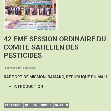
nouveau
Pop
inscrit
dans
la
Convention
de
Stockholm,
42 EME SESSION ORDINAIRE DU
Article
compilé
COMITE SAHELIEN DES
par
B.B.
PESTICIDES
Bouato
5 années ago
By
admin
RAPPORT DE MISSION,
BAMAKO, REPUBLIQUE DU MALI
INTRODUCTION
PESTICIDES
SESSION
COMITE
SAHELIEN