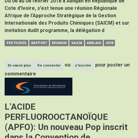
Du 06 au 08 février 2018 à Abidjan en République de
Cote d’Ivoire, s’est tenue une réunion Régionale
Afrique de l’Approche Stratégique de la Gestion
Internationale des Produits Chimiques (SAICM) et sur
invitation dudit programme, la délégation d
PESTICIDES
RAPPORT
REUNION
SAICM
ABIDJAN
2018
ou
pour poster un
En savoir plus
sur
Se connecter
s'inscrire
Rapport
commentaire
de
Image
la
Réunion
régionale
Afrique
de
L’ACIDE
la
SAICM,
PERFLUOROOCTANOÏQUE
Abidjan
Février
(APFO): Un nouveau Pop inscrit
2018
dans la Convention de