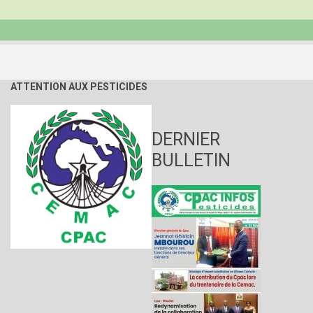
DES
PARTIES
DES
CONVENTIONS
DE
BALE,
ROTTERDAM
ATTENTION AUX PESTICIDES
ET
STOCKHOLM
Genève,
du
DERNIER
1er
au
BULLETIN
10
mai
2019