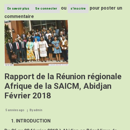
ou
pour poster un
En savoir plus
sur
Se connecter
s'inscrire
3e
commentaire
Sommet
Image
Mondial
sur
Usages
Mineurs
de
Pesticides
(SMUM)
Rapport de la Réunion régionale
Afrique de la SAICM, Abidjan
Février 2018
5 années ago
By
admin
INTRODUCTION