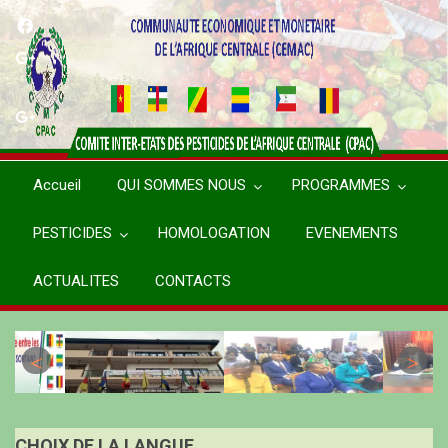
Aller
au
contenu
principal
Accueil
QUI SOMMES NOUS
PROGRAMMES
PESTICIDES
HOMOLOGATION
EVENEMENTS
ACTUALITES
CONTACTS
CHOIX DE LA LANGUE