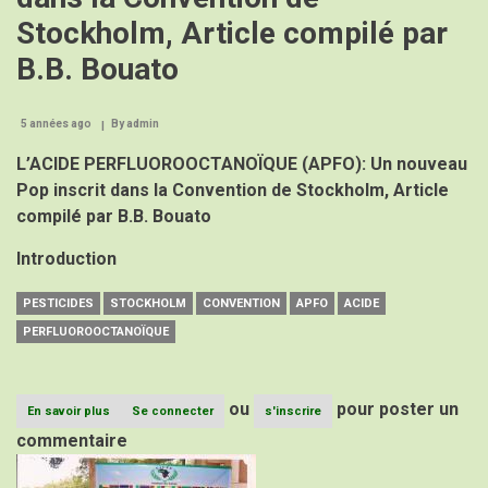
Stockholm, Article compilé par
B.B. Bouato
5 années ago
By
admin
L’ACIDE PERFLUOROOCTANOÏQUE (APFO): Un nouveau
Pop inscrit dans la Convention de Stockholm, Article
compilé par B.B. Bouato
Introduction
PESTICIDES
STOCKHOLM
CONVENTION
APFO
ACIDE
PERFLUOROOCTANOÏQUE
ou
pour poster un
En savoir plus
sur
Se connecter
s'inscrire
L’ACIDE
commentaire
PERFLUOROOCTANOÏQUE
Image
(APFO):
Un