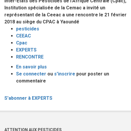
Inter-Etats des Pesticides de l’Afrique Centrale (Cpac),
Institution spécialisée de la Cemac a invité un
représentant de la Ceeac a une rencontre le 21 février
2018 au siège du CPAC à Yaoundé
pesticides
CEEAC
Cpac
EXPERTS
RENCONTRE
En savoir plus
sur
Se connecter
ou
RENCONTRE
s'inscrire
pour poster un
commentaire
ENTRE
LES
EXPERTS
S'abonner à EXPERTS
DU
CPAC
ET
CEUX
DE
ATTENTION AUX PESTICIDES