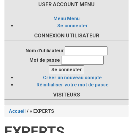
USER ACCOUNT MENU
Menu
Menu
Se connecter
CONNEXION UTILISATEUR
Nom d'utilisateur
Mot de passe
Créer un nouveau compte
Réinitialiser votre mot de passe
VISITEURS
Accueil
/
EXPERTS
Fil
EXPERTS
d'Ariane