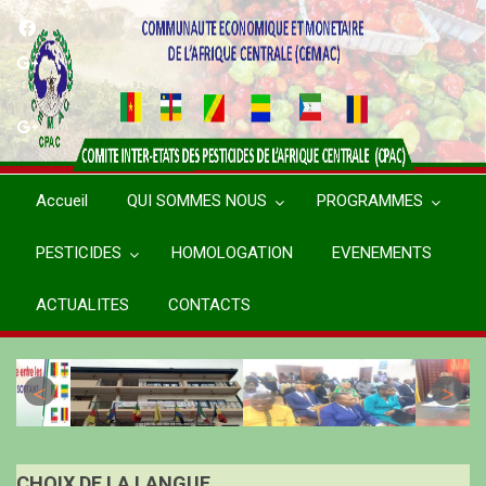
Aller
au
contenu
principal
Accueil
QUI SOMMES NOUS
PROGRAMMES
PESTICIDES
HOMOLOGATION
EVENEMENTS
ACTUALITES
CONTACTS
CHOIX DE LA LANGUE