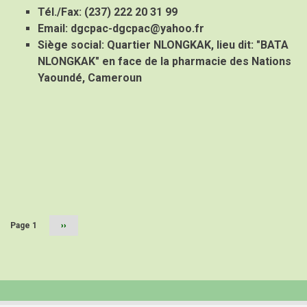
Tél./Fax:
(237) 222 20 31 99
Email:
dgcpac-dgcpac@yahoo.fr
Siège social: Quartier NLONGKAK, lieu dit: "BATA
NLONGKAK" en face de la pharmacie des Nations
Yaoundé, Cameroun
Pagination
Page 1
Page
››
suivante