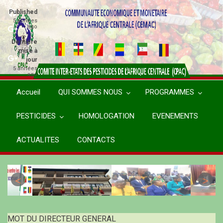
Aller
Published
au
5 années
ago
contenu
principal
Dernière
mise à
jour
5 années
ago
Accueil
QUI SOMMES NOUS
PROGRAMMES
PESTICIDES
HOMOLOGATION
EVENEMENTS
ACTUALITES
CONTACTS
MOT DU DIRECTEUR GENERAL