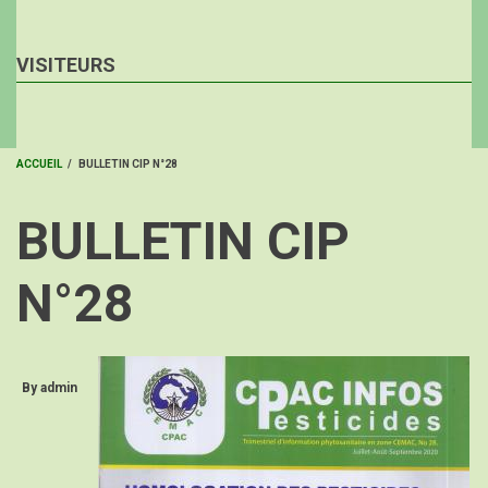
VISITEURS
ACCUEIL
/
BULLETIN CIP N°28
FIL
BULLETIN CIP
D'ARIANE
N°28
By
admin