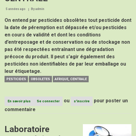
5 années ago
By
admin
On entend par pesticides obsolètes tout pesticide dont
la date de péremption est dépassée et/ou pesticides
en cours de validité et dont les conditions
d’entreposage et de conservation ou de stockage non
pas été respectées entraînant une dégradation
précoce du produit. Il peut s’agir également des
pesticides non identifiables de par leur emballage ou
leur étiquetage.
PESTICIDES
OBSOLETES
AFRIQUE, CENTRALE
ou
pour poster un
En savoir plus
sur
Se connecter
s'inscrire
PESTICIDES
commentaire
OBSOLETES
EN
AFRIQUE
Laboratoire
Image
CENTRALE