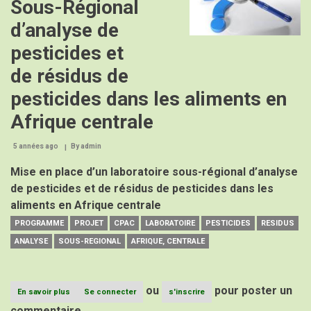
Sous-Régional
d’analyse de
pesticides et
de résidus de
pesticides dans les aliments en
Afrique centrale
5 années ago
By
admin
Mise en place d’un laboratoire sous-régional d’analyse
de pesticides et de résidus de pesticides dans les
aliments en Afrique centrale
PROGRAMME
PROJET
CPAC
LABORATOIRE
PESTICIDES
RESIDUS
ANALYSE
SOUS-REGIONAL
AFRIQUE, CENTRALE
ou
pour poster un
En savoir plus
sur
Se connecter
s'inscrire
Laboratoire
commentaire