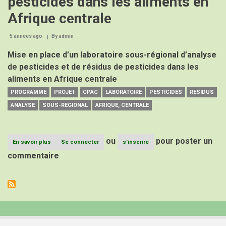
pesticides dans les aliments en
Afrique centrale
5 années ago
By
admin
Mise en place d’un laboratoire sous-régional d’analyse
de pesticides et de résidus de pesticides dans les
aliments en Afrique centrale
PROGRAMME
PROJET
CPAC
LABORATOIRE
PESTICIDES
RESIDUS
ANALYSE
SOUS-REGIONAL
AFRIQUE, CENTRALE
ou
pour poster un
En savoir plus
sur
Se connecter
s'inscrire
Laboratoire
commentaire
Sous-
Régional
d’analyse
de
pesticides
et
de
résidus