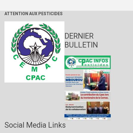
de
pesticides
dans
ATTENTION AUX PESTICIDES
les
aliments
en
Afrique
DERNIER
centrale
BULLETIN
Social Media Links