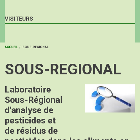
VISITEURS
ACCUEIL
/
SOUS-REGIONAL
FIL
SOUS-REGIONAL
D'ARIANE
Laboratoire
Image
Sous-Régional
d’analyse de
pesticides et
de résidus de