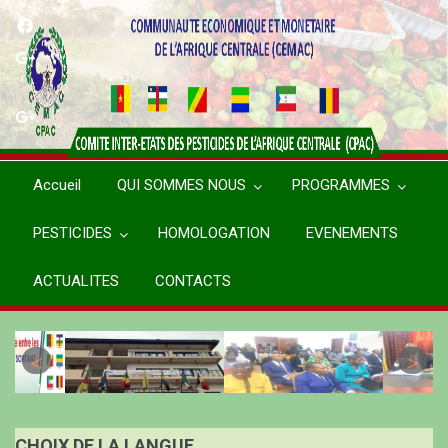
Aller
au
contenu
principal
Accueil
QUI SOMMES NOUS
PROGRAMMES
PESTICIDES
HOMOLOGATION
EVENEMENTS
ACTUALITES
CONTACTS
CHOIX DE LA LANGUE