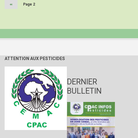
Page
‹‹
Page 2
précédente
ATTENTION AUX PESTICIDES
DERNIER
BULLETIN