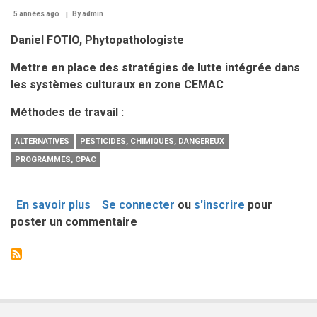
5 années ago
By
admin
Daniel FOTIO, Phytopathologiste
Mettre en place des stratégies de lutte intégrée dans
les systèmes culturaux en zone CEMAC
Méthodes de travail :
ALTERNATIVES
PESTICIDES, CHIMIQUES, DANGEREUX
PROGRAMMES, CPAC
En savoir plus
sur
Se connecter
ou
s'inscrire
pour
poster un commentaire
Alternatives
aux
pesticides
chimiques
dangereux