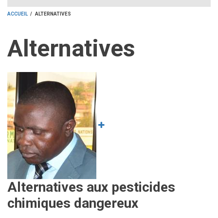
ACCUEIL
/
ALTERNATIVES
FIL
Alternatives
D'ARIANE
Image
Alternatives aux pesticides
chimiques dangereux