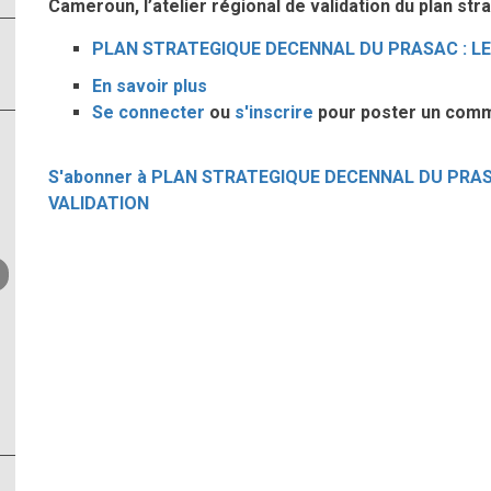
Cameroun, l’atelier régional de validation du plan s
PLAN STRATEGIQUE DECENNAL DU PRASAC : LE
En savoir plus
sur
Se connecter
ou
PLAN
s'inscrire
pour poster un com
STRATEGIQUE
DECENNAL
S'abonner à PLAN STRATEGIQUE DECENNAL DU PRASA
DU
VALIDATION
PRASAC
:
LE
CPAC
BIEN
REPRESENTE
A
LA
VALIDATION