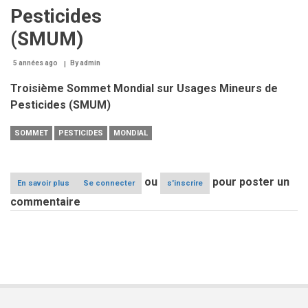
Pesticides
(SMUM)
5 années ago
By
admin
Troisième Sommet Mondial sur Usages Mineurs de
Pesticides (SMUM)
SOMMET
PESTICIDES
MONDIAL
ou
pour poster un
En savoir plus
sur
Se connecter
s'inscrire
3e
commentaire
Sommet
Mondial
sur
Usages
Mineurs
de
Pesticides
(SMUM)