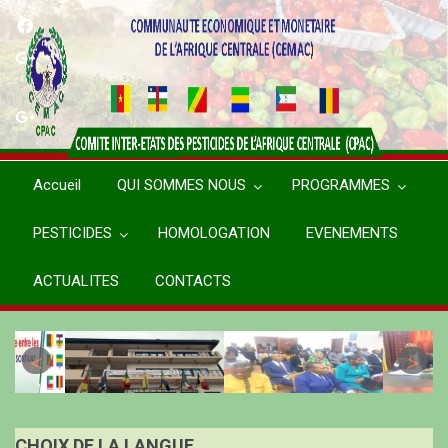
Aller
au
contenu
principal
Accueil
QUI SOMMES NOUS
PROGRAMMES
PESTICIDES
HOMOLOGATION
EVENEMENTS
ACTUALITES
CONTACTS
CHOIX DE LA LANGUE