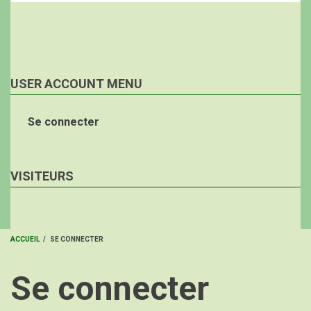
USER ACCOUNT MENU
Se connecter
VISITEURS
ACCUEIL
/
SE CONNECTER
FIL
Se connecter
D'ARIANE