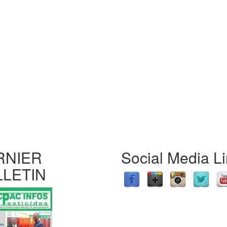
RNIER
Social Media L
LLETIN