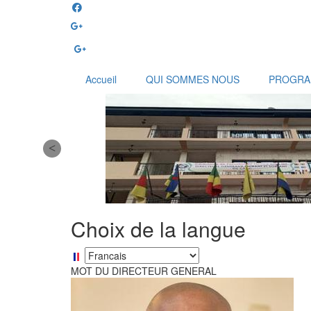
Aller
au
contenu
principal
Accueil
QUI SOMMES NOUS
PROGR
Choix de la langue
Select
your
MOT DU DIRECTEUR GENERAL
language