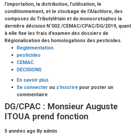
l’importation, la distribution, l’utilisation, le
conditionnement, et le stockage de l’Alachlore, des
composes du Tributylétain et du monocrotophos la
dernière décision N°002 /CEMAC/CPAC/DG/2019, quant
à elle fixe les frais d’examen des dossiers de
Régionalisation des homologations des pesticides.
Reglementation
pesticides
CEMAC
DECISIONS
En savoir plus
sur
Se connecter
ou
Règlementation
s'inscrire
pour poster un
commentaire
des
pesticides
DG/CPAC : Monsieur Auguste
en
ITOUA prend fonction
zone
Cemac:
5 années ago
By
admin
Trois