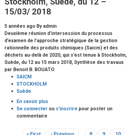
Stockholm, Suède, du 12 –
l’Agriculture
15/03/ 2018
en
Afrique
(PP/PDDAA)
5 années ago
By
admin
:
Deuxième réunion d’intersession du processus
RAPPORT
d’examen de l’approche stratégique de la gestion
DE
rationnelle des produits chimiques (Saicm) et des
MISSION
déchets au-delà de 2020, qui s’est tenue à Stockholm,
Suède, du 12 au 15 mars 2018, Synthèse des travaux
par Benoit B. BOUATO
SAICM
STOCKHOLM
Suède
En savoir plus
sur
Se connecter
ou
SAICM
s'inscrire
pour poster un
commentaire
au-
delà
de
Première
« First
Page
‹ Previous
…
Page
8
Page
9
Page
10