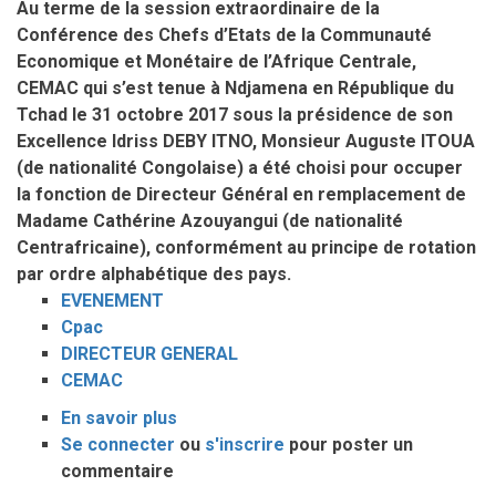
Au terme de la session extraordinaire de la
importantes
Conférence des Chefs d’Etats de la Communauté
décisions
Economique et Monétaire de l’Afrique Centrale,
signées
CEMAC qui s’est tenue à Ndjamena en République du
par
Tchad le 31 octobre 2017 sous la présidence de son
le
Excellence Idriss DEBY ITNO, Monsieur Auguste ITOUA
DG/CPAC
(de nationalité Congolaise) a été choisi pour occuper
la fonction de Directeur Général en remplacement de
Madame Cathérine Azouyangui (de nationalité
Centrafricaine), conformément au principe de rotation
par ordre alphabétique des pays.
EVENEMENT
Cpac
DIRECTEUR GENERAL
CEMAC
En savoir plus
sur
Se connecter
ou
DG/CPAC
s'inscrire
pour poster un
commentaire
: