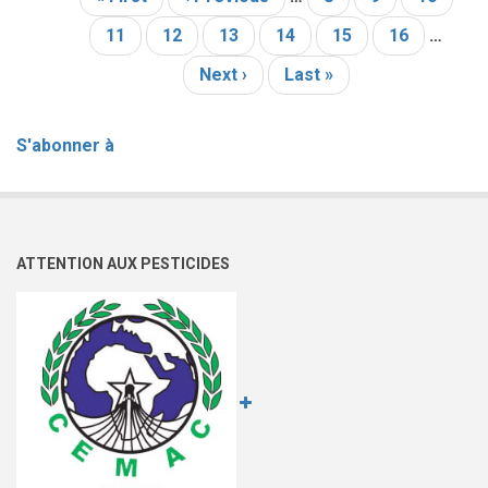
Pagination
2020,
page
précédente
Page
11
Page
12
à
Page
13
Page
14
Page
15
Page
16
…
courante
Stockholm,
Page
Next ›
Dernière
Last »
Suède,
suivante
page
du
12
S'abonner à
–
15/03/
2018
ATTENTION AUX PESTICIDES