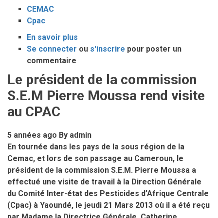
CEMAC
Cpac
En savoir plus
sur
Se connecter
ou
5ème
s'inscrire
pour poster un
commentaire
Edition
de
Le président de la commission
la
S.E.M Pierre Moussa rend visite
journée
Cemac
au CPAC
:
journée
5 années ago
By
admin
portes
En tournée dans les pays de la sous région de la
ouvertes
Cemac, et lors de son passage au Cameroun, le
au
président de la commission S.E.M. Pierre Moussa a
cpac
effectué une visite de travail à la Direction Générale
du Comité Inter-état des Pesticides d’Afrique Centrale
(Cpac) à Yaoundé, le jeudi 21 Mars 2013 où il a été reçu
par Madame la Directrice Générale, Catherine