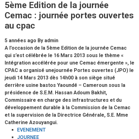
Monsieur
5ème Edition de la journée
Auguste
Cemac : journée portes ouvertes
ITOUA
prend
au cpac
fonction
5 années ago
By
admin
A l’occasion de la 5ème Edition de la journée Cemac
qui s’est célébrée le 16 Mars 2013 sous le thème «
Intégration accélérée pour une Cemac émergente », le
CPAC a organisé unejournée Portes ouvertes (JPO) le
jeudi 14 Mars 2013 dès 14h00 à son siège situé
derrière usine bastos Yaoundé – Cameroun sous la
présidence de S.E.M. Hassan Adoum Bakhit,
Commissaire en charge des infrastructures et du
développement durable à la Commission de la Cemac
et la supervision de la Directrice Générale, S.E. Mme
Catherine Azouyangui.
EVENEMENT
JOURNEE