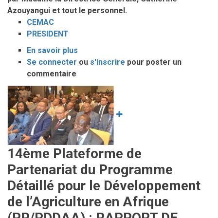
Azouyangui et tout le personnel.
CEMAC
PRESIDENT
En savoir plus
sur
Se connecter
ou
Le
s'inscrire
pour poster un
commentaire
président
de
Image
la
commission
S.E.M
Pierre
Moussa
14ème Plateforme de
rend
Partenariat du Programme
visite
au
Détaillé pour le Développement
CPAC
de l’Agriculture en Afrique
(PP/PDDAA) : RAPPORT DE