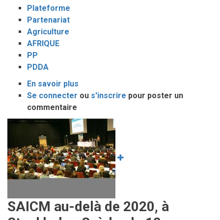
Plateforme
Partenariat
Agriculture
AFRIQUE
PP
PDDA
En savoir plus
sur
Se connecter
ou
14ème
s'inscrire
pour poster un
commentaire
Plateforme
de
Image
Partenariat
du
Programme
Détaillé
pour
le
Développement
SAICM au-delà de 2020, à
de