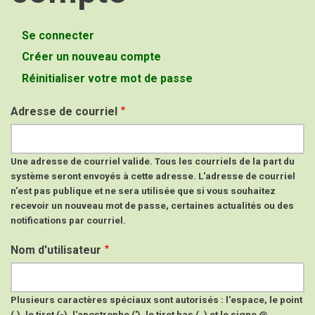
Se connecter
Onglets
Créer un nouveau compte
(onglet
principaux
actif)
Réinitialiser votre mot de passe
Adresse de courriel
Une adresse de courriel valide. Tous les courriels de la part du
système seront envoyés à cette adresse. L'adresse de courriel
n'est pas publique et ne sera utilisée que si vous souhaitez
recevoir un nouveau mot de passe, certaines actualités ou des
notifications par courriel.
Nom d'utilisateur
Plusieurs caractères spéciaux sont autorisés : l'espace, le point
(.), le tiret (-), l'apostrophe ('), le tiret bas (_) et le signe @.