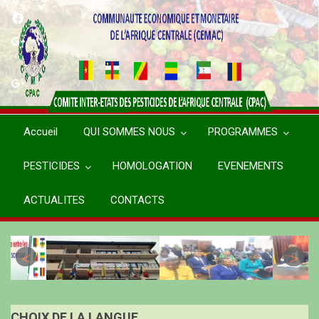
Aller
au
contenu
principal
Accueil
QUI SOMMES NOUS
PROGRAMMES
PESTICIDES
HOMOLOGATION
EVENEMENTS
ACTUALITES
CONTACTS
CHOIX DE LA LANGUE