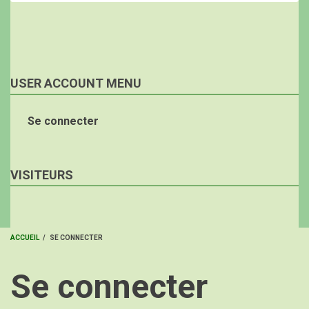
USER ACCOUNT MENU
Se connecter
VISITEURS
ACCUEIL
/
SE CONNECTER
FIL
Se connecter
D'ARIANE