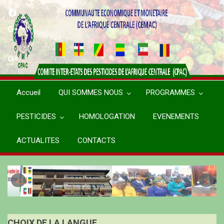
Aller
au
contenu
principal
Accueil
QUI SOMMES NOUS
PROGRAMMES
PESTICIDES
HOMOLOGATION
EVENEMENTS
ACTUALITES
CONTACTS
CHOIX DE LA LANGUE