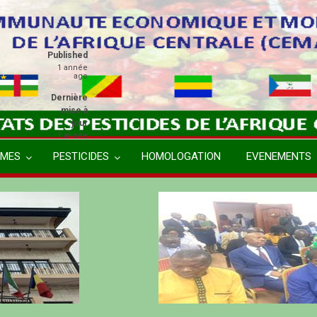
Published
1 année
ago
Dernière
mise à
jour
1 année
ago
MES
PESTICIDES
HOMOLOGATION
EVENEMENTS