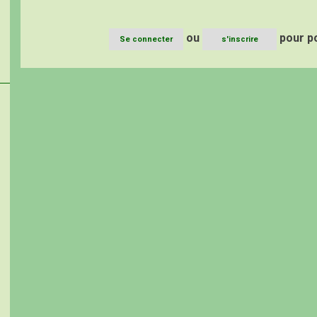
ou
pour p
Se connecter
s'inscrire