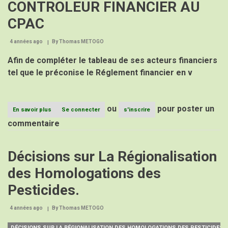
CONTROLEUR FINANCIER AU
CPAC
4 années ago
By
Thomas METOGO
Afin
de
compléter le
tableau
de
ses acteurs
financiers
tel
que
Ie
préconise
Ie
Réglement
financier
en
v
ou
pour poster un
En savoir plus
sur
Se connecter
s'inscrire
AVIS
commentaire
D’APPEL
A
MANIFESTATION
Décisions sur La Régionalisation
DE
CANDIDATUTRES
des Homologations des
POUR
LE
Pesticides.
RECRUTEMENT
D’UN
CONTROLEUR
4 années ago
By
Thomas METOGO
FINANCIER
AU
DÉCISIONS SUR LA RÉGIONALISATION DES HOMOLOGATIONS DES PESTICIDES.