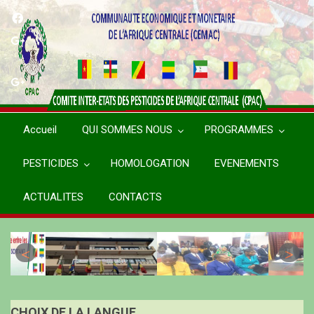
Aller
au
contenu
principal
Accueil
QUI SOMMES NOUS
PROGRAMMES
PESTICIDES
HOMOLOGATION
EVENEMENTS
ACTUALITES
CONTACTS
CHOIX DE LA LANGUE