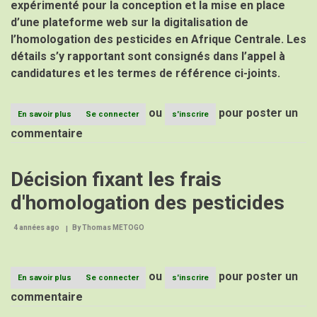
expérimenté pour la conception et la mise en place
d’une plateforme web sur la digitalisation de
l’homologation des pesticides en Afrique Centrale. Les
détails s’y rapportant sont consignés dans l’appel à
candidatures et les termes de référence ci-joints.
ou
pour poster un
En savoir plus
sur
Se connecter
s'inscrire
APPEL
commentaire
À
CANDIDATURES
POUR
Décision fixant les frais
LA
DIGITALISATION
d'homologation des pesticides
DES
HOMOLOGATIONS
EN
4 années ago
By
Thomas METOGO
AFRIQUE
CENTRALE
ou
pour poster un
En savoir plus
sur
Se connecter
s'inscrire
Décision
commentaire
fixant
les