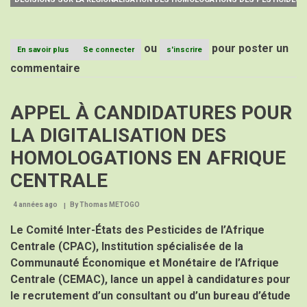
CPAC
ou
pour poster un
En savoir plus
sur
Se connecter
s'inscrire
Décisions
commentaire
sur
La
Régionalisation
APPEL À CANDIDATURES POUR
des
Homologations
LA DIGITALISATION DES
des
Pesticides.
HOMOLOGATIONS EN AFRIQUE
CENTRALE
4 années ago
By
Thomas METOGO
Le Comité Inter-États des Pesticides de l’Afrique
Centrale (CPAC), Institution spécialisée de la
Communauté Économique et Monétaire de l’Afrique
Centrale (CEMAC), lance un appel à candidatures pour
le recrutement d’un consultant ou d’un bureau d’étude