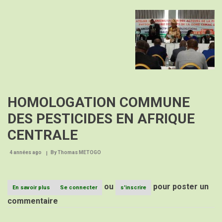
frais
Image
d'homologation
des
pesticides
HOMOLOGATION COMMUNE
DES PESTICIDES EN AFRIQUE
CENTRALE
4 années ago
By
Thomas METOGO
ou
pour poster un
En savoir plus
sur
Se connecter
s'inscrire
HOMOLOGATION
commentaire
COMMUNE
DES
PESTICIDES