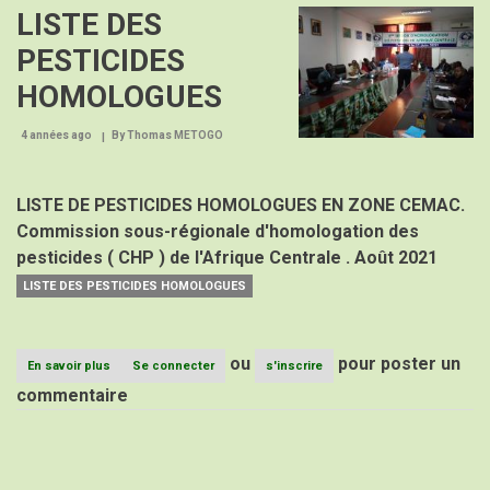
LISTE DES
Image
EN
AFRIQUE
PESTICIDES
CENTRALE
HOMOLOGUES
4 années ago
By
Thomas METOGO
LISTE DE PESTICIDES HOMOLOGUES EN ZONE CEMAC.
Commission sous-régionale d'homologation des
pesticides ( CHP ) de l'Afrique Centrale . Août 2021
LISTE DES PESTICIDES HOMOLOGUES
ou
pour poster un
En savoir plus
sur
Se connecter
s'inscrire
LISTE
commentaire
DES
PESTICIDES
HOMOLOGUES
Pagination