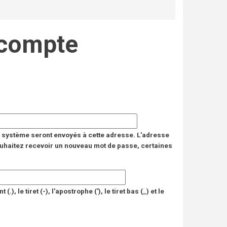
 compte
du système seront envoyés à cette adresse. L'adresse
 souhaitez recevoir un nouveau mot de passe, certaines
, le tiret (-), l'apostrophe ('), le tiret bas (_) et le