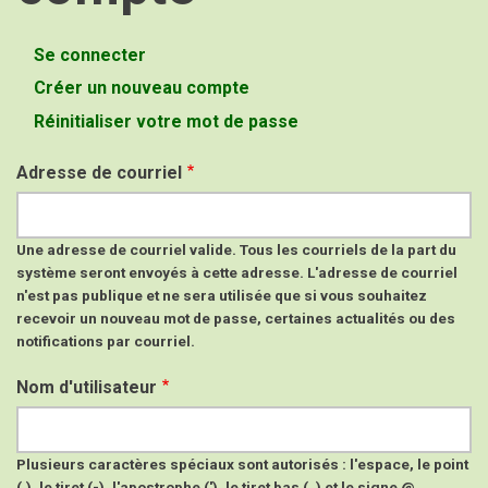
Se connecter
Onglets
Créer un nouveau compte
(onglet
principaux
actif)
Réinitialiser votre mot de passe
Adresse de courriel
Une adresse de courriel valide. Tous les courriels de la part du
système seront envoyés à cette adresse. L'adresse de courriel
n'est pas publique et ne sera utilisée que si vous souhaitez
recevoir un nouveau mot de passe, certaines actualités ou des
notifications par courriel.
Nom d'utilisateur
Plusieurs caractères spéciaux sont autorisés : l'espace, le point
(.), le tiret (-), l'apostrophe ('), le tiret bas (_) et le signe @.