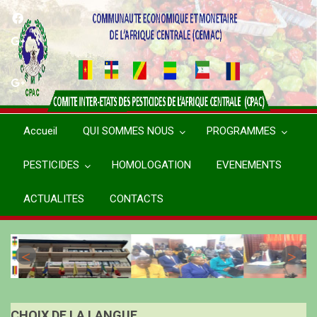
Aller
au
contenu
principal
Accueil
QUI SOMMES NOUS
PROGRAMMES
PESTICIDES
HOMOLOGATION
EVENEMENTS
ACTUALITES
CONTACTS
CHOIX DE LA LANGUE