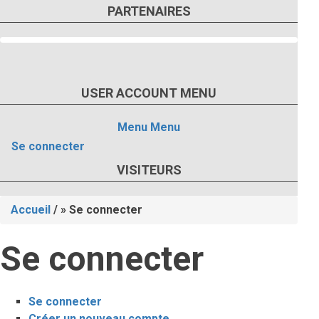
PARTENAIRES
USER ACCOUNT MENU
Menu
Menu
Se connecter
VISITEURS
Accueil
/
Se connecter
Fil
Se connecter
d'Ariane
Se connecter
(onglet
Créer un nouveau compte
actif)