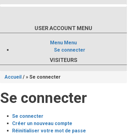
USER ACCOUNT MENU
Menu
Menu
Se connecter
VISITEURS
Accueil
/
Se connecter
Fil
Se connecter
d'Ariane
Se connecter
(onglet
Onglets
Créer un nouveau compte
actif)
Réinitialiser votre mot de passe
principaux