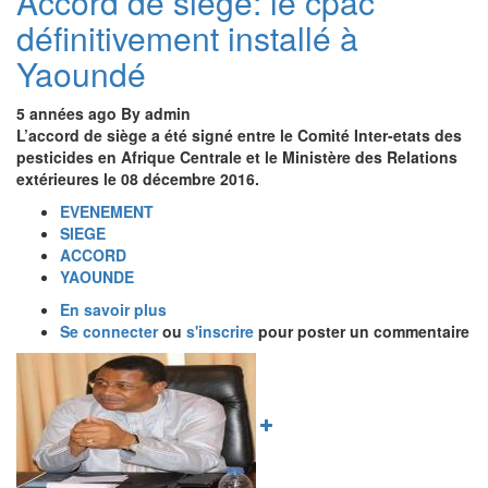
Accord de siège: le cpac
définitivement installé à
Yaoundé
5 années ago
By
admin
L’accord de siège a été signé entre le Comité Inter-etats des
pesticides en Afrique Centrale et le Ministère des Relations
extérieures le 08 décembre 2016.
EVENEMENT
SIEGE
ACCORD
YAOUNDE
En savoir plus
sur
Se connecter
ou
Accord
s'inscrire
pour poster un commentaire
de
Image
siège:
le
cpac
définitivement
installé
à