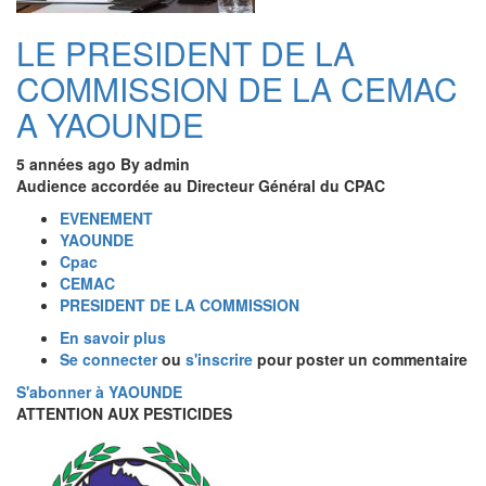
Yaoundé
LE PRESIDENT DE LA
COMMISSION DE LA CEMAC
A YAOUNDE
5 années ago
By
admin
Audience accordée au Directeur Général du CPAC
EVENEMENT
YAOUNDE
Cpac
CEMAC
PRESIDENT DE LA COMMISSION
En savoir plus
sur
Se connecter
ou
LE
s'inscrire
pour poster un commentaire
PRESIDENT
S'abonner à YAOUNDE
DE
ATTENTION AUX PESTICIDES
LA
COMMISSION
DE