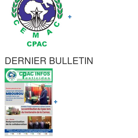
LA
CEMAC
A
YAOUNDE
DERNIER BULLETIN