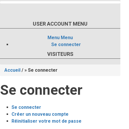
USER ACCOUNT MENU
Menu
Menu
Se connecter
VISITEURS
Accueil
/
Se connecter
Fil
Se connecter
d'Ariane
Se connecter
(onglet
Onglets
Créer un nouveau compte
actif)
Réinitialiser votre mot de passe
principaux